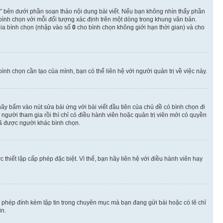
” bên dưới phần soạn thảo nội dung bài viết. Nếu bạn không nhìn thấy phần
 bình chọn với mỗi đối tượng xác định trên một dòng trong khung văn bản.
 gia bình chọn (nhập vào số
0
cho bình chọn không giới hạn thời gian) và cho
nh chọn cần tạo của mình, bạn có thể liên hệ với người quản trị về việc này.
hãy bấm vào nút sửa bài ứng với bài viết đầu tiên của chủ đề có bình chọn đi
gười tham gia rồi thì chỉ có điều hành viên hoặc quản trị viên mới có quyền
ã được người khác bình chọn.
thiết lập cấp phép đặc biệt. Vì thế, bạn hãy liên hệ với điều hành viên hay
o phép đính kèm tập tin trong chuyên mục mà bạn đang gửi bài hoặc có lẽ chỉ
in.