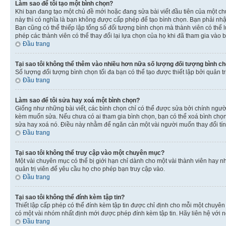
Làm sao để tôi tạo một bình chọn?
Khi bạn đang tạo một chủ đề mới hoặc đang sửa bài viết đầu tiên của một c
này thì có nghĩa là bạn không được cấp phép để tạo bình chọn. Bạn phải nhập
Bạn cũng có thể thiếp lập tổng số đối tượng bình chọn mà thành viên có thể 
phép các thành viên có thể thay đổi lại lựa chọn của họ khi đã tham gia vào b
Đầu trang
Tại sao tôi không thể thêm vào nhiều hơn nữa số lượng đối tượng bình c
Số lượng đối tượng bình chọn tối đa bạn có thể tạo được thiết lập bởi quản t
Đầu trang
Làm sao để tôi sửa hay xoá một bình chọn?
Giống như những bài viết, các bình chọn chỉ có thể được sửa bởi chính người 
kèm muốn sửa. Nếu chưa có ai tham gia bình chọn, bạn có thể xoá bình chọn n
sửa hay xoá nó. Điều này nhằm để ngăn cản một vài người muốn thay đổi tí
Đầu trang
Tại sao tôi không thể truy cập vào một chuyên mục?
Một vài chuyên mục có thể bị giới hạn chỉ dành cho một vài thành viên hay nh
quản trị viên để yêu cầu họ cho phép bạn truy cập vào.
Đầu trang
Tại sao tôi không thể đính kèm tập tin?
Thiết lập cấp phép có thể đính kèm tập tin được chỉ định cho mỗi một chuyê
có một vài nhóm nhất định mới được phép đính kèm tập tin. Hãy liên hệ với n
Đầu trang