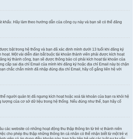
t khẩu
. Hãy làm theo hướng dẫn của công cụ này và bạn sẽ có thể đăng
 được bật trong hệ thống và bạn đã xác định mình dưới 13 tuổi khi đăng ký
hoạt. Một vài diễn đàn bắt buộc tài khoản thành viên phải được kích hoạt
đăng ký thành công, bạn sẽ được thông báo có phải kích hoạt tài khoản của
 cấp sai địa chỉ Email của mình khi đăng ký hoặc địa chỉ Email này bị chặn
 bạn chắc chắn mình đã nhập đúng địa chỉ Email, hãy cố gắng liên hệ với
ó thể người quản trị đã ngưng kích hoạt hoặc xoá tài khoản của bạn ra khỏi hệ
ng lượng của cơ sở dữ liệu trong hệ thống. Nếu đúng như thế, bạn hãy cố
u các website có những hoạt động thu thập thông tin từ trẻ vị thành niên
c cho phép thu thập những thông tin cá nhân có thể nhận biết từ một trẻ vị
h viên có áp dụng điều khoản này, bạn hãy liên hệ với các luật sư tư vấn