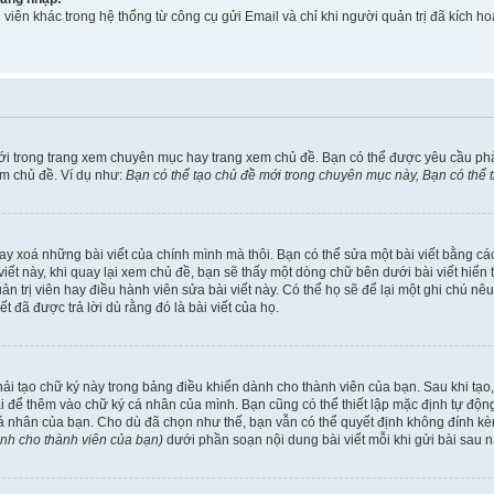
viên khác trong hệ thống từ công cụ gửi Email và chỉ khi người quản trị đã kích
ới trong trang xem chuyên mục hay trang xem chủ đề. Bạn có thể được yêu cầu ph
em chủ đề. Ví dụ như:
Bạn có thể tạo chủ đề mới trong chuyên mục này, Bạn có thể
ay xoá những bài viết của chính mình mà thôi. Bạn có thể sửa một bài viết bằng các
ài viết này, khi quay lại xem chủ đề, bạn sẽ thấy một dòng chữ bên dưới bài viết hi
uản trị viên hay điều hành viên sửa bài viết này. Có thể họ sẽ để lại một ghi chú n
đã được trả lời dù rằng đó là bài viết của họ.
phải tạo chữ ký này trong bảng điều khiển dành cho thành viên của bạn. Sau khi tạ
ài để thêm vào chữ ký cá nhân của mình. Bạn cũng có thể thiết lập mặc định tự độ
cá nhân của bạn. Cho dù đã chọn như thế, bạn vẫn có thể quyết định không đính kèm
ành cho thành viên của bạn)
dưới phần soạn nội dung bài viết mỗi khi gửi bài sau n