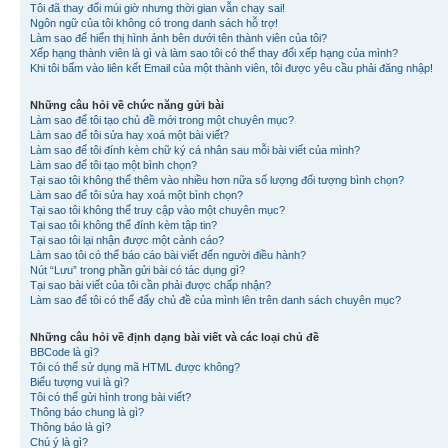
Tôi đã thay đổi múi giờ nhưng thời gian vẫn chạy sai!
Ngôn ngữ của tôi không có trong danh sách hỗ trợ!
Làm sao để hiển thị hình ảnh bên dưới tên thành viên của tôi?
Xếp hạng thành viên là gì và làm sao tôi có thể thay đổi xếp hạng của mình?
Khi tôi bấm vào liên kết Email của một thành viên, tôi được yêu cầu phải đăng nhập!
Những câu hỏi về chức năng gửi bài
Làm sao để tôi tạo chủ đề mới trong một chuyên mục?
Làm sao để tôi sửa hay xoá một bài viết?
Làm sao để tôi đính kèm chữ ký cá nhân sau mỗi bài viết của mình?
Làm sao để tôi tạo một bình chọn?
Tại sao tôi không thể thêm vào nhiều hơn nữa số lượng đối tượng bình chọn?
Làm sao để tôi sửa hay xoá một bình chọn?
Tại sao tôi không thể truy cập vào một chuyên mục?
Tại sao tôi không thể đính kèm tập tin?
Tại sao tôi lại nhận được một cảnh cáo?
Làm sao tôi có thể báo cáo bài viết đến người điều hành?
Nút “Lưu” trong phần gửi bài có tác dụng gì?
Tại sao bài viết của tôi cần phải được chấp nhận?
Làm sao để tôi có thể đẩy chủ đề của mình lên trên danh sách chuyên mục?
Những câu hỏi về định dạng bài viết và các loại chủ đề
BBCode là gì?
Tôi có thể sử dụng mã HTML được không?
Biểu tượng vui là gì?
Tôi có thể gửi hình trong bài viết?
Thông báo chung là gì?
Thông báo là gì?
Chú ý là gì?