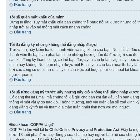
Đầu trang
Tôi đã quên mật khẩu của mình!
Đừng lo lắng! Tuy mật khẩu của bạn không thể phục hồi lại được nhưng có th
nhập trở lại vào hệ thống một cách nhanh chóng.
Đầu trang
Tôi đã đăng ký nhưng không thể đăng nhập được!
Trước tiên, hãy kiểm tra tên thành viên và mật khẩu của bạn. Nếu tất cả đều
thành viên thì bạn cần phải làm theo những hướng dẫn đã được gửi sau đó. N
sau khi đăng ký thành công, có thể bạn được yêu cầu tự làm việc này hoặc ch
mình hay không. Nếu bạn nhận được một Email yêu cầu kích hoạt thì hãy làm
bởi các công cụ quét thư rác. Lý do của việc bắt buộc phải kích hoạt tài k
người quản trị.
Đầu trang
Tôi đã từng đăng ký trước đây nhưng bây giờ không thể đăng nhập được
Cố gắng tìm lại Email mà chúng tôi đã gửi cho bạn khi lần đầu tiên bạn đăng 
thống vì một vài lý do nào đó. Thông thường, một vài diễn đàn sẽ xoá định k
gắng đăng ký trở lại và tham gia thảo luận nhiệt tình hơn với mọi người.
Đầu trang
Điều khoản COPPA là gì?
COPPA là tên viết tắt từ
Child Online Privacy and Protection Act
. Đây là một
dưới 13 tuổi phải được sự đồng ý của cha mẹ hay người bảo hộ của chúng hoặ
thành niên dưới 13 tuổi. Nếu bạn chắc chắn rằng mình hay một vài người khá