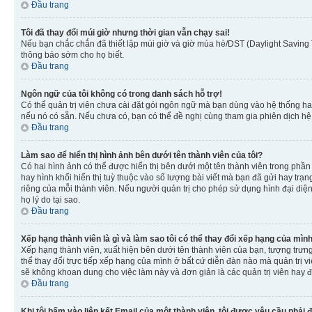
Đầu trang
Tôi đã thay đổi múi giờ nhưng thời gian vẫn chạy sai!
Nếu bạn chắc chắn đã thiết lập múi giờ và giờ mùa hè/DST (Daylight Saving T
thông báo sớm cho họ biết.
Đầu trang
Ngôn ngữ của tôi không có trong danh sách hỗ trợ!
Có thể quản trị viên chưa cài đặt gói ngôn ngữ mà bạn dùng vào hệ thống ha
nếu nó có sẵn. Nếu chưa có, bạn có thể đề nghị cùng tham gia phiên dịch hệ
Đầu trang
Làm sao để hiển thị hình ảnh bên dưới tên thành viên của tôi?
Có hai hình ảnh có thể được hiển thị bên dưới một tên thành viên trong phần 
hay hình khối hiển thị tuỳ thuộc vào số lượng bài viết mà bạn đã gửi hay trạn
riêng của mỗi thành viên. Nếu người quản trị cho phép sử dụng hình đại diện
họ lý do tại sao.
Đầu trang
Xếp hạng thành viên là gì và làm sao tôi có thể thay đổi xếp hạng của mìn
Xếp hạng thành viên, xuất hiện bên dưới tên thành viên của bạn, tượng trưng
thể thay đổi trực tiếp xếp hạng của mình ở bất cứ diễn đàn nào mà quản trị 
sẽ không khoan dung cho việc làm này và đơn giản là các quản trị viên hay đ
Đầu trang
Khi tôi bấm vào liên kết Email của một thành viên, tôi được yêu cầu phải 