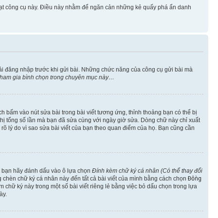
 hoạt công cụ này. Điều này nhằm để ngăn cản những kẻ quấy phá ẩn danh
ải đăng nhập trước khi gửi bài. Những chức năng của công cụ gửi bài mà
 tham gia bình chọn trong chuyên mục này…
h bấm vào nút sửa bài trong bài viết tương ứng, thỉnh thoảng bạn có thể bị
ển thị tổng số lần mà bạn đã sửa cùng với ngày giờ sửa. Dòng chữ này chỉ xuất
êu rõ lý do vì sao sửa bài viết của bạn theo quan điểm của họ. Bạn cũng cần
o, bạn hãy đánh dấu vào ô lựa chọn
Đính kèm chữ ký cá nhân (Có thể thay đổi
ng chèn chữ ký cá nhân này đến tất cả bài viết của mình bằng cách chọn
Đồng
 chữ ký này trong một số bài viết riêng lẻ bằng việc bỏ dấu chọn trong lựa
ày.