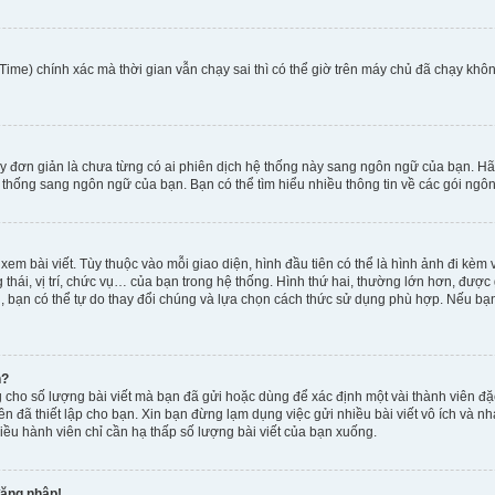
ime) chính xác mà thời gian vẫn chạy sai thì có thể giờ trên máy chủ đã chạy khôn
y đơn giản là chưa từng có ai phiên dịch hệ thống này sang ngôn ngữ của bạn. Hã
 thống sang ngôn ngữ của bạn. Bạn có thể tìm hiểu nhiều thông tin về các gói ngôn
xem bài viết. Tùy thuộc vào mỗi giao diện, hình đầu tiên có thể là hình ảnh đi kè
g thái, vị trí, chức vụ… của bạn trong hệ thống. Hình thứ hai, thường lớn hơn, được
, bạn có thể tự do thay đổi chúng và lựa chọn cách thức sử dụng phù hợp. Nếu bạn 
h?
 cho số lượng bài viết mà bạn đã gửi hoặc dùng để xác định một vài thành viên đặc
viên đã thiết lập cho bạn. Xin bạn đừng lạm dụng việc gửi nhiều bài viết vô ích v
iều hành viên chỉ cần hạ thấp số lượng bài viết của bạn xuống.
đăng nhập!