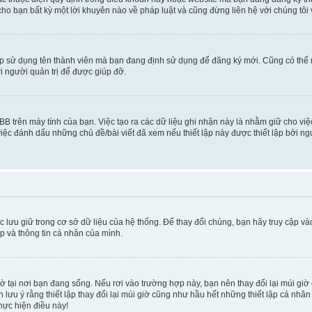
cho bạn bất kỳ một lời khuyên nào về pháp luật và cũng đừng liên hệ với chúng tôi
ép sử dụng tên thành viên mà bạn đang định sử dụng để đăng ký mới. Cũng có thể
i người quản trị để được giúp đỡ.
BB trên máy tính của bạn. Việc tạo ra các dữ liệu ghi nhận này là nhằm giữ cho vi
ệc đánh dấu những chủ đề/bài viết đã xem nếu thiết lập này được thiết lập bởi ngư
c lưu giữ trong cơ sở dữ liệu của hệ thống. Để thay đổi chúng, bạn hãy truy cập v
ập và thông tin cá nhân của mình.
 giờ tại nơi bạn đang sống. Nếu rơi vào trường hợp này, bạn nên thay đổi lại múi g
lưu ý rằng thiết lập thay đổi lại múi giờ cũng như hầu hết những thiết lập cá nhâ
thực hiện điều này!