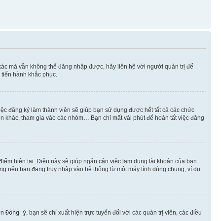
xác mà vẫn không thể đăng nhập được, hãy liên hệ với người quản trị để
 tiến hành khắc phục.
việc đăng ký làm thành viên sẽ giúp bạn sử dụng được hết tất cả các chức
ên khác, tham gia vào các nhóm… Bạn chỉ mất vài phút để hoàn tất việc đăng
iểm hiện tại. Điều này sẽ giúp ngăn cản việc lạm dụng tài khoản của bạn
ụng nếu bạn đang truy nhập vào hệ thống từ một máy tính dùng chung, ví dụ
ọn
Đồng ý
, bạn sẽ chỉ xuất hiện trực tuyến đối với các quản trị viên, các điều