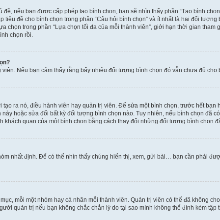
hủ đề, nếu bạn được cấp phép tạo bình chọn, bạn sẽ nhìn thấy phần “Tạo bình chọn
 tiêu đề cho bình chọn trong phần “Câu hỏi bình chọn” và ít nhất là hai đối tượng
lựa chọn trong phần “Lựa chọn tối đa của mỗi thành viên”, giới hạn thời gian tham
ình chọn rồi.
họn?
rị viên. Nếu bạn cảm thấy rằng bấy nhiêu đối tượng bình chọn đó vẫn chưa đủ cho bì
tạo ra nó, điều hành viên hay quản trị viên. Để sửa một bình chọn, trước hết bạn 
ày hoặc sửa đổi bất kỳ đối tượng bình chọn nào. Tuy nhiên, nếu bình chọn đã có n
nh khách quan của một bình chọn bằng cách thay đổi những đối tượng bình chọn đ
óm nhất định. Để có thể nhìn thấy chúng hiển thị, xem, gửi bài… bạn cần phải được 
n mục, mỗi một nhóm hay cá nhân mỗi thành viên. Quản trị viên có thể đã không ch
gười quản trị nếu bạn không chắc chắn lý do tại sao mình không thể đính kèm tập t