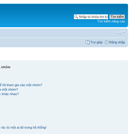
Tìm kiếm nâng cao
Trợ giúp
Đăng nhập
và nhóm
ể tôi tham gia vào một nhóm?
ủa một nhóm?
ắc khác nhau?
!
rác từ một ai đó trong hệ thống!