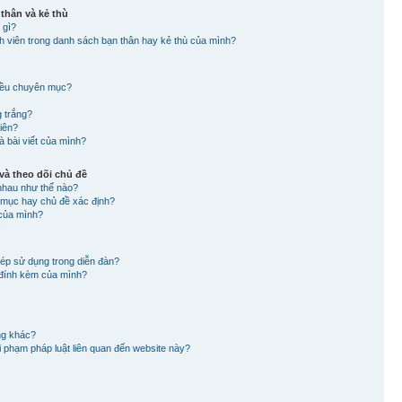
 thân và kẻ thù
 gì?
nh viên trong danh sách bạn thân hay kẻ thù của mình?
hiều chuyên mục?
g trắng?
viên?
à bài viết của mình?
à theo dõi chủ đề
nhau như thế nào?
n mục hay chủ đề xác định?
 của mình?
hép sử dụng trong diễn đàn?
in đính kèm của mình?
ng khác?
 vi phạm pháp luật liên quan đến website này?