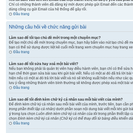
Chỉ có những thành viên đã đăng ký mới được phép gửi Email đến các thành 
dùng công cụ gửi Email của hệ thống để gây rối.
Đầu trang
Những câu hỏi về chức năng gửi bài
Làm sao để tôi tạo chủ đề mới trong một chuyên mục?
Để tạo một chủ đề mới trong chuyên mục, bạn hãy bấm vào nút tạo chủ đề m
bạn có thể sử dụng được liệt kê cuối mỗi trang xem chuyên mục hay trang x
Đầu trang
Làm sao để tôi sửa hay xoá một bài viết?
Nếu bạn không phải là quản trị viên hay điều hành viên, bạn chỉ có thể sửa h
hạn chế thời gian sửa bài sau khi gửi bài viết. Nếu có một ai đó đã trả lời b
hiện nếu có một ai đó trả lời bài viết và nó sẽ không xuất hiện nếu như các q
lưu ý rằng những thành viên bình thường sẽ không được phép xoá một bài viết 
Đầu trang
Làm sao để tôi đính kèm chữ ký cá nhân sau mỗi bài viết của mình?
Để đính kèm chữ ký cá nhân sau mỗi bài viết của mình, trước tiên, bạn cần 
trong phần thiết lập cá nhân)
dưới phần soạn nội dung bài viết mỗi khi gửi b
ý
trong lựa chọn
Luôn đính kèm chữ ký cá nhân của tôi
trong phần thiết lập 
chọn
Đính kèm chữ ký cá nhân (Chữ ký có thể thay đổi từ bảng điều khiển d
Đầu trang