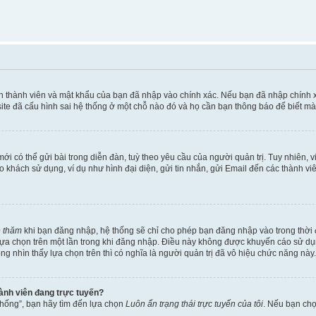
ên thành viên và mật khẩu của bạn đã nhập vào chính xác. Nếu bạn đã nhập chính 
te đã cấu hình sai hệ thống ở một chỗ nào đó và họ cần bạn thông báo để biết mà
i có thể gửi bài trong diễn đàn, tuỳ theo yêu cầu của người quản trị. Tuy nhiên, 
khách sử dụng, ví dụ như hình đại diện, gửi tin nhắn, gửi Email đến các thành vi
é thăm
khi bạn đăng nhập, hệ thống sẽ chỉ cho phép bạn đăng nhập vào trong thời đ
 lựa chọn trên một lần trong khi đăng nhập. Điều này không được khuyến cáo sử d
ông nhìn thấy lựa chọn trên thì có nghĩa là người quản trị đã vô hiệu chức năng này.
hành viên đang trực tuyến?
thống”, bạn hãy tìm đến lựa chọn
Luôn ẩn trạng thái trực tuyến của tôi
. Nếu bạn ch