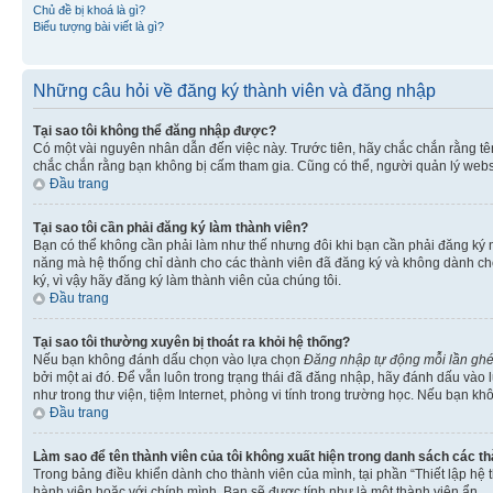
Chủ đề bị khoá là gì?
Biểu tượng bài viết là gì?
Những câu hỏi về đăng ký thành viên và đăng nhập
Tại sao tôi không thể đăng nhập được?
Có một vài nguyên nhân dẫn đến việc này. Trước tiên, hãy chắc chắn rằng t
chắc chắn rằng bạn không bị cấm tham gia. Cũng có thể, người quản lý websi
Đầu trang
Tại sao tôi cần phải đăng ký làm thành viên?
Bạn có thể không cần phải làm như thế nhưng đôi khi bạn cần phải đăng ký mớ
năng mà hệ thống chỉ dành cho các thành viên đã đăng ký và không dành cho 
ký, vì vậy hãy đăng ký làm thành viên của chúng tôi.
Đầu trang
Tại sao tôi thường xuyên bị thoát ra khỏi hệ thống?
Nếu bạn không đánh dấu chọn vào lựa chọn
Đăng nhập tự động mỗi lần gh
bởi một ai đó. Để vẫn luôn trong trạng thái đã đăng nhập, hãy đánh dấu vào
như trong thư viện, tiệm Internet, phòng vi tính trong trường học. Nếu bạn kh
Đầu trang
Làm sao để tên thành viên của tôi không xuất hiện trong danh sách các t
Trong bảng điều khiển dành cho thành viên của mình, tại phần “Thiết lập hệ 
hành viên hoặc với chính mình. Bạn sẽ được tính như là một thành viên ẩn.