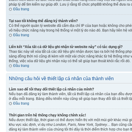
pháp lý để tìm kiếm sự giúp đỡ. Lưu ý rằng tổ chức phpBB không thể đưa ra 
Đầu trang
Tại sao tôi không thể đăng ký thành viên?
Có thể người quản lý website đã cấm địa chỉ IP của bạn hoặc không cho ph
vô hiệu chức năng này trong hệ thống vì một lý do nào đó. Bạn hãy liên hệ vớ
Đầu trang
Liên kết “Xóa tất cả dữ liệu ghi nhận từ website này” có tác dụng gì?
Thao tác này sẽ xóa tất cả các dữ liệu ghi nhận được tạo ra bởi hệ thống php
sàng đồng thời nó cũng đi kèm với một vài chức năng khác từ hệ thống như vi
thống, việc xóa dữ liệu ghi nhận này có thể sẽ giúp bạn thoát khỏi rắc rối đó.
Đầu trang
Những câu hỏi về thiết lập cá nhân của thành viên
Làm sao để tôi thay đổi thiết lập cá nhân của mình?
Nếu bạn đã đăng ký làm thành viên, tất cả thiết lập cá nhân của bạn đều đượ
ở đầu mỗi trang. Bảng điều khiển này cũng sẽ giúp bạn thay đổi tất cả thiết l
Đầu trang
Thời gian trên hệ thống chạy không chính xác!
Nếu được thiết lập, thời gian có thể được hiển thị với một múi giờ khác múi
khu vực xác định, ví dụ như
London, Paris, New York, Sydney…
Bạn cũng cần 
đăng ký làm thành viên của chúng tôi thì đây là thời điểm thích hợp cho bạn 