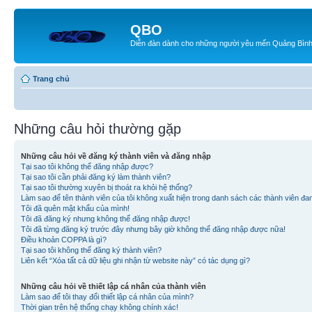
QBO
Diễn đàn dành cho những người yêu mến Quảng Bìn
Trang chủ
Những câu hỏi thường gặp
Những câu hỏi về đăng ký thành viên và đăng nhập
Tại sao tôi không thể đăng nhập được?
Tại sao tôi cần phải đăng ký làm thành viên?
Tại sao tôi thường xuyên bị thoát ra khỏi hệ thống?
Làm sao để tên thành viên của tôi không xuất hiện trong danh sách các thành viên đa
Tôi đã quên mật khẩu của mình!
Tôi đã đăng ký nhưng không thể đăng nhập được!
Tôi đã từng đăng ký trước đây nhưng bây giờ không thể đăng nhập được nữa!
Điều khoản COPPA là gì?
Tại sao tôi không thể đăng ký thành viên?
Liên kết “Xóa tất cả dữ liệu ghi nhận từ website này” có tác dụng gì?
Những câu hỏi về thiết lập cá nhân của thành viên
Làm sao để tôi thay đổi thiết lập cá nhân của mình?
Thời gian trên hệ thống chạy không chính xác!