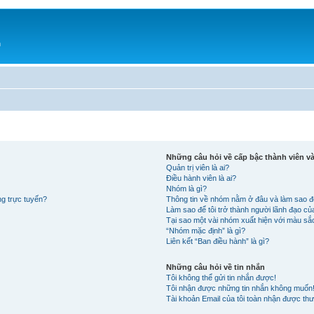
h
Những câu hỏi về cấp bậc thành viên 
Quản trị viên là ai?
Điều hành viên là ai?
Nhóm là gì?
ng trực tuyến?
Thông tin về nhóm nằm ở đâu và làm sao đ
Làm sao để tôi trở thành người lãnh đạo c
Tại sao một vài nhóm xuất hiện với màu s
“Nhóm mặc định” là gì?
Liên kết “Ban điều hành” là gì?
Những câu hỏi về tin nhắn
Tôi không thể gửi tin nhắn được!
Tôi nhận được những tin nhắn không muốn
Tài khoản Email của tôi toàn nhận được thư 