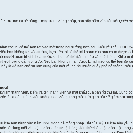
ể được tạo lại dễ dàng. Trong trang đăng nhập, bạn hãy bấm vào liên kết
Quên mậ
 chính xác thì có thể bạn rơi vào một trong hai trường hợp sau: Nếu yêu cầu COPPA
ếu bạn không rơi vào trường hợp trên thì có thể tài khoản của bạn chưa được kích 
ờ người quản trị kích hoạt trước khi bạn có thể đăng nhập vào hệ thống. Khi bạn 
 theo hướng dẫn trong đó. Nếu bạn không nhận được Email nào, có thể bạn đã cung
hoản này là để hạn chế sự lạm dụng của một vài người muốn quấy phá hệ thống. Nếu
 nữa!
ký làm thành viên, kiểm tra tên thành viên và mật khẩu của bạn rồi thử lại. Cũng c
ỳ các tài khoản thành viên không hoạt động trong một thời gian dài để giảm bớt du
 luật lệ ban hành vào năm 1998 trong hệ thống pháp luật của Mỹ. Luật lệ này yêu cầ
c sử dụng một vài biện pháp khác từ hệ thống kiến thức bảo hộ pháp luật trong việ
c thuộc diện quy định trong điều khoản này hoặc website mà bạn đang đăng ký thàn