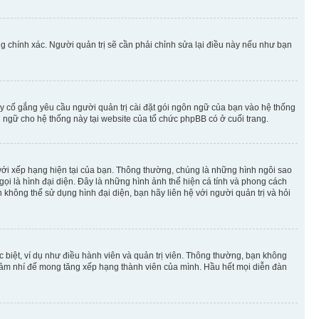
g chính xác. Người quản trị sẽ cần phải chỉnh sửa lại điều này nếu như bạn
y cố gắng yêu cầu người quản trị cài đặt gói ngôn ngữ của bạn vào hệ thống
 ngữ cho hệ thống này tại website của tổ chức phpBB có ở cuối trang.
m với xếp hạng hiện tại của bạn. Thông thường, chúng là những hình ngôi sao
 gọi là hình đại diện. Đây là những hình ảnh thể hiện cá tính và phong cách
không thể sử dụng hình đại diện, bạn hãy liên hệ với người quản trị và hỏi
 biệt, ví dụ như điều hành viên và quản trị viên. Thông thường, bạn không
à nhảm nhí để mong tăng xếp hạng thành viên của mình. Hầu hết mọi diễn đàn