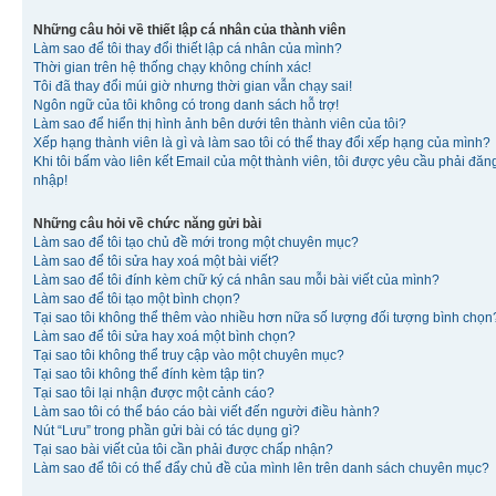
Những câu hỏi về thiết lập cá nhân của thành viên
Làm sao để tôi thay đổi thiết lập cá nhân của mình?
Thời gian trên hệ thống chạy không chính xác!
Tôi đã thay đổi múi giờ nhưng thời gian vẫn chạy sai!
Ngôn ngữ của tôi không có trong danh sách hỗ trợ!
Làm sao để hiển thị hình ảnh bên dưới tên thành viên của tôi?
Xếp hạng thành viên là gì và làm sao tôi có thể thay đổi xếp hạng của mình?
Khi tôi bấm vào liên kết Email của một thành viên, tôi được yêu cầu phải đăn
nhập!
Những câu hỏi về chức năng gửi bài
Làm sao để tôi tạo chủ đề mới trong một chuyên mục?
Làm sao để tôi sửa hay xoá một bài viết?
Làm sao để tôi đính kèm chữ ký cá nhân sau mỗi bài viết của mình?
Làm sao để tôi tạo một bình chọn?
Tại sao tôi không thể thêm vào nhiều hơn nữa số lượng đối tượng bình chọn
Làm sao để tôi sửa hay xoá một bình chọn?
Tại sao tôi không thể truy cập vào một chuyên mục?
Tại sao tôi không thể đính kèm tập tin?
Tại sao tôi lại nhận được một cảnh cáo?
Làm sao tôi có thể báo cáo bài viết đến người điều hành?
Nút “Lưu” trong phần gửi bài có tác dụng gì?
Tại sao bài viết của tôi cần phải được chấp nhận?
Làm sao để tôi có thể đẩy chủ đề của mình lên trên danh sách chuyên mục?