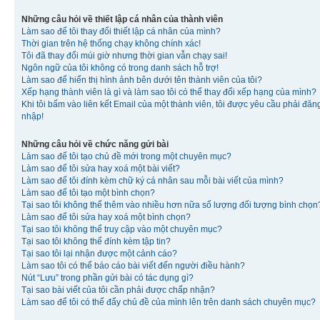
Những câu hỏi về thiết lập cá nhân của thành viên
Làm sao để tôi thay đổi thiết lập cá nhân của mình?
Thời gian trên hệ thống chạy không chính xác!
Tôi đã thay đổi múi giờ nhưng thời gian vẫn chạy sai!
Ngôn ngữ của tôi không có trong danh sách hỗ trợ!
Làm sao để hiển thị hình ảnh bên dưới tên thành viên của tôi?
Xếp hạng thành viên là gì và làm sao tôi có thể thay đổi xếp hạng của mình?
Khi tôi bấm vào liên kết Email của một thành viên, tôi được yêu cầu phải đăn
nhập!
Những câu hỏi về chức năng gửi bài
Làm sao để tôi tạo chủ đề mới trong một chuyên mục?
Làm sao để tôi sửa hay xoá một bài viết?
Làm sao để tôi đính kèm chữ ký cá nhân sau mỗi bài viết của mình?
Làm sao để tôi tạo một bình chọn?
Tại sao tôi không thể thêm vào nhiều hơn nữa số lượng đối tượng bình chọn
Làm sao để tôi sửa hay xoá một bình chọn?
Tại sao tôi không thể truy cập vào một chuyên mục?
Tại sao tôi không thể đính kèm tập tin?
Tại sao tôi lại nhận được một cảnh cáo?
Làm sao tôi có thể báo cáo bài viết đến người điều hành?
Nút “Lưu” trong phần gửi bài có tác dụng gì?
Tại sao bài viết của tôi cần phải được chấp nhận?
Làm sao để tôi có thể đẩy chủ đề của mình lên trên danh sách chuyên mục?