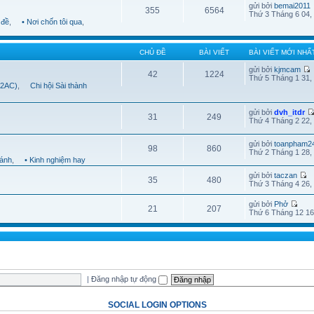
gửi bởi
bemai2011
355
6564
Thứ 3 Tháng 6 04,
 đề
,
• Nơi chốn tôi qua
,
CHỦ ĐỀ
BÀI VIẾT
BÀI VIẾT MỚI NHẤ
gửi bởi
kjmcam
42
1224
Thứ 5 Tháng 1 31,
B2AC)
,
Chi hội Sài thành
gửi bởi
dvh_itdr
31
249
Thứ 4 Tháng 2 22,
gửi bởi
toanpham2
98
860
Thứ 2 Tháng 1 28,
hánh
,
• Kinh nghiệm hay
gửi bởi
taczan
35
480
Thứ 3 Tháng 4 26,
gửi bởi
Phở
21
207
Thứ 6 Tháng 12 16
|
Đăng nhập tự động
SOCIAL LOGIN OPTIONS