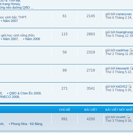
GD & Thời đại
,
ời trang Honey
,
ững nẻo đường QBO ...
gửi bởi
canaryxao
61
2145
học sinh bậc THPT.
Thứ 6 Tháng 2 24,
• Năm 2007
gửi bởi
hoangtrung
115
2863
 giới học sinh nông thôn.
Thứ 5 Tháng 12 19
• Năm 2007
,
• Năm 2006
gửi bởi
saokhue
56
2319
Thứ 2 Tháng 11 28
gửi bởi
kieuoanh
89
2719
Thứ 3 Tháng 5 22,
gửi bởi
kid1412
271
3541
Thứ 3 Tháng 3 25,
10
,
• QBO & Chim Én 2009
,
 VINECO 2008
,
CHỦ ĐỀ
BÀI VIẾT
BÀI VIẾT MỚI NHẤ
gửi bởi
ncvinh
991
4200
Thứ 3 Tháng 9 16,
ình
,
• Phong Nha - Kẻ Bàng
,