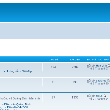
h
CHỦ ĐỀ
BÀI VIẾT
BÀI VIẾT MỚI NHẤ
gửi bởi
Hoa Vinh
124
2289
Thứ 3 Tháng 8 07,
,
• Hướng dẫn - Giải đáp
gửi bởi
saokhue
15
133
Thứ 6 Tháng 9 30,
gửi bởi
focus
87
1331
g hướng về Quảng Bình nhằm chia
Thứ 2 Tháng 9 24,
• Điểm cầu Quảng Bình
,
u
,
• Diễn đàn VIKOOL
,