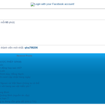
t mỗi
60
phút)
thành viên mới nhất:
qha798206
Newest Posts
 (ĐƯỢC PHÉP SPAM)
hức
t động hay sao nhỉ?
 Linh
 Trình bày: Hồng Hạnh
24h.com/ cập nhật hàng ngày
 Ngoan và Việt Nam chúng ta có thể
 với trang rao vặt miễn phí !
ảng Bình
 Quảng Binh (nguồn tin cậy)
ác bạn ?
 ta đang cần giúp đỡ (chú ý Tr1)