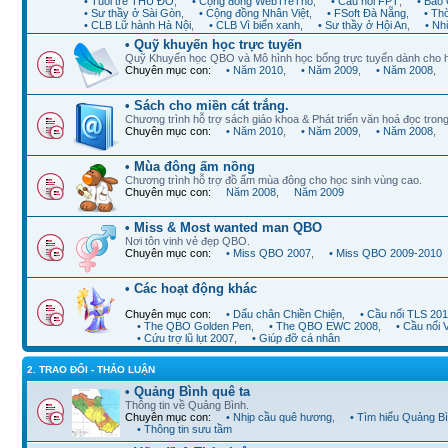
• Tuổi trẻ THỦ ĐÔ
,
• Cộng đồng WebTreTho
,
• Cầu nối FPT
,
• Báo 
• Sư thầy ở Sài Gòn
,
• Cộng đồng Nhân Việt
,
• FSoft Đà Nẵng
,
• Th
• CLB Lữ hành Hà Nội
,
• CLB Vì biển xanh
,
• Sư thầy ở Hội An
,
• Nh
• Quỹ khuyến học trực tuyến
Quỹ Khuyến học QBO và Mô hình học bổng trực tuyến dành cho 
Chuyên mục con:
• Năm 2010
,
• Năm 2009
,
• Năm 2008
,
• Sách cho miền cát trắng.
Chương trình hỗ trợ sách giáo khoa & Phát triển văn hoá đọc trong
Chuyên mục con:
• Năm 2010
,
• Năm 2009
,
• Năm 2008
,
• Mùa đông ấm nồng
Chương trình hỗ trợ đồ ấm mùa đông cho học sinh vùng cao.
Chuyên mục con:
Năm 2008
,
Năm 2009
• Miss & Most wanted man QBO
Nơi tôn vinh vẻ đẹp QBO.
Chuyên mục con:
• Miss QBO 2007
,
• Miss QBO 2009-2010
• Các hoạt động khác
Chuyên mục con:
• Dấu chân Chiền Chiện
,
• Cầu nối TLS 20
• The QBO Golden Pen
,
• The QBO EWC 2008
,
• Cầu nối
• Cứu trợ lũ lụt 2007
,
• Giúp đỡ cá nhân
2. TRAO ĐỔI - THẢO LUẬN
• Quảng Bình quê ta
Thông tin về Quảng Bình.
Chuyên mục con:
• Nhịp cầu quê hương
,
• Tìm hiểu Quảng B
• Thông tin sưu tầm