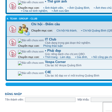
• Thế giới ảnh
Chuyên mục con:
• Ảnh thành viên
,
• Ảnh Quảng Bình
,
• Ảnh theo chủ
• Chia sẻ kinh nghiệm
,
• Ảnh sưu tầm
4. TEAM - GROUP - CLUB
Chi hội - Điểm cầu
Chuyên mục con:
Chi hội Hà thành
,
• Chi hội Quảng Bình (Q
IT Club
Club đang trong giai đoạn thử nghiệm.
Chuyên mục con:
Phòng thảo luận
• Phái đẹp
Góc riêng dành cho chị em QBO.
Chuyên mục con:
• Thời trang - Làm đẹp
,
• Gia đình
,
• Nữ công gia c
Vespa Corner
Câu lạc bộ Vespa Quảng Bình
C4E
Câu lạc bộ đạp xe vì môi trường Quảng Bình
ĐĂNG NHẬP
Tên thành viên:
Mật khẩu: