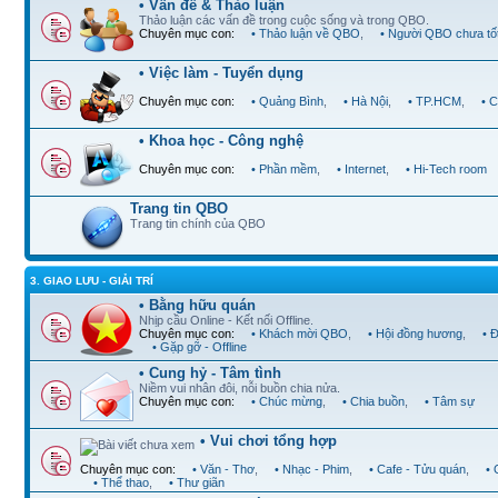
• Vấn đề & Thảo luận
Thảo luận các vấn đề trong cuộc sống và trong QBO.
Chuyên mục con:
• Thảo luận về QBO
,
• Người QBO chưa tố
• Việc làm - Tuyển dụng
Chuyên mục con:
• Quảng Bình
,
• Hà Nội
,
• TP.HCM
,
• 
• Khoa học - Công nghệ
Chuyên mục con:
• Phần mềm
,
• Internet
,
• Hi-Tech room
Trang tin QBO
Trang tin chính của QBO
3. GIAO LƯU - GIẢI TRÍ
• Bằng hữu quán
Nhịp cầu Online - Kết nối Offline.
Chuyên mục con:
• Khách mời QBO
,
• Hội đồng hương
,
• 
• Gặp gỡ - Offline
• Cung hỷ - Tâm tình
Niềm vui nhân đôi, nỗi buồn chia nửa.
Chuyên mục con:
• Chúc mừng
,
• Chia buồn
,
• Tâm sự
• Vui chơi tổng hợp
Chuyên mục con:
• Văn - Thơ
,
• Nhạc - Phim
,
• Cafe - Tửu quán
,
•
• Thể thao
,
• Thư giãn