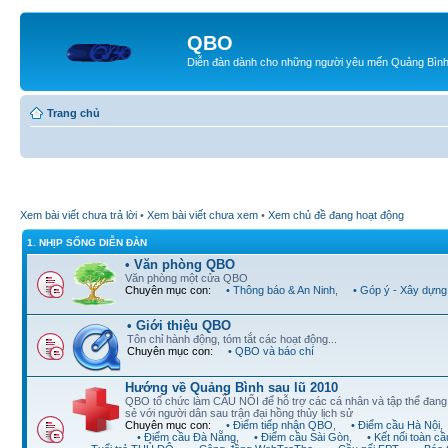
QBO
Diễn đàn dành cho những người yêu mến Quảng Bìn
Trang chủ
Xem bài viết chưa trả lời
•
Xem bài viết chưa xem
•
Xem chủ đề đang hoạt động
1. NHỊP SỐNG DIỄN ĐÀN
• Văn phòng QBO
Văn phòng một cửa QBO
Chuyên mục con:
• Thông báo & An Ninh
,
• Góp ý - Xây dựng
• Giới thiệu QBO
Tôn chỉ hành động, tóm tắt các hoạt động...
Chuyên mục con:
• QBO và báo chí
Hướng về Quảng Bình sau lũ 2010
QBO tổ chức làm CẦU NỐI để hỗ trợ các cá nhân và tập thể đan
sẻ với người dân sau trận đại hồng thủy lịch sử
Chuyên mục con:
• Điểm tiếp nhận QBO
,
• Điểm cầu Hà Nội
,
• Điểm cầu Đà Nẵng
,
• Điểm cầu Sài Gòn
,
• Kết nối toàn cầ