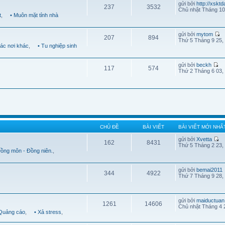
gửi bởi
http://xskt
237
3532
Chủ nhật Tháng 10
t
,
• Muôn mặt tỉnh nhà
gửi bởi
mytom
207
894
Thứ 5 Tháng 9 25,
Các nơi khác
,
• Tu nghiệp sinh
gửi bởi
beckh
117
574
Thứ 2 Tháng 6 03,
CHỦ ĐỀ
BÀI VIẾT
BÀI VIẾT MỚI NHẤ
gửi bởi
Xvetta
162
8431
Thứ 5 Tháng 2 23,
Đồng môn - Đồng niên.
,
gửi bởi
bemai2011
344
4922
Thứ 7 Tháng 9 28,
gửi bởi
maiductuan
1261
14606
Chủ nhật Tháng 4 
 Quảng cáo
,
• Xả stress
,