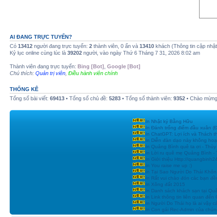
AI ĐANG TRỰC TUYẾN?
Có
13412
người đang trực tuyến:
2
thành viên, 0 ẩn và
13410
khách (Thông tin cập nhậ
Kỷ lục online cùng lúc là
39202
người, vào ngày Thứ 6 Tháng 7 31, 2026 8:02 am
Thành viên đang trực tuyến:
Bing [Bot]
,
Google [Bot]
Chú thích:
Quản trị viên
,
Điều hành viên chính
THỐNG KÊ
Tổng số bài viết:
69413
• Tổng số chủ đề:
5283
• Tổng số thành viên:
9352
• Chào mừng 
In Nhật ký Bằng Hữu
In Đánh trống điểm đầu xuân
In ChatGPT: Lợi ích và Thách t
In Diễn đàn dạo này không hoạ
In Quảng Bình quê ta ơi - Thùy
In Lời ru quê mẹ Quảng Bình -
In Giới thiệu Http://quangbinh
In You raise me up :)
In Tại Sao Người Do Thái Khôn
In Rất vui chào đón các bạn đền
In Xông đất 2015
In Danh sách khách sạn tại Qu
In Link thông tin liên quan đến
In Người Do Thái họ là ai vậy c
In Con gái Rec-Admin của chúng