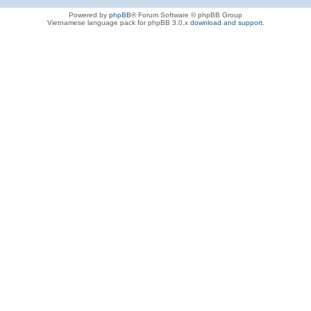
Powered by
phpBB
® Forum Software © phpBB Group
Vietnamese language pack for phpBB 3.0.x
download and support
.