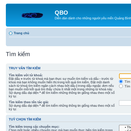
QBO
Diễn đàn dành cho những người yêu mến Quảng Bìn
Trang chủ
Tìm kiếm
TRUY VẤN TÌM KIẾM
Tìm kiếm với từ khoá:
Đặt dấu
+
trước từ khoá mà bạn thực sự muốn tìm kiếm và dấu
-
trước từ
Tìm 
khoá mà bạn không muốn hiển thị trong kết quả tìm kiếm. Đặt một danh
sách từ khoá tìm kiếm ngăn cách nhau bởi dấu
|
trong dấu ngoặc đơn nếu
Tìm 
bạn muốn mỗi kết quả tìm thấy chứa ít nhất một trong những từ khoá này.
Sử dụng dấu đại diện
*
để tìm kiếm những thông tin giống nhau theo một số
ký tự.
Tìm kiếm theo tên tác giả:
Sử dụng dấu đại diện
*
để tìm kiếm những thông tin giống nhau theo một số
ký tự.
TUỲ CHỌN TÌM KIẾM
Tìm kiếm trong các chuyên mục:
Chọn một hoặc nhiều chuyên mục mà bạn muốn thực hiện tìm kiếm trong