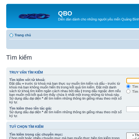
QBO
Diễn đàn dành cho những người yêu mến Quảng Bìn
Trang chủ
Tìm kiếm
TRUY VẤN TÌM KIẾM
Tìm kiếm với từ khoá:
Đặt dấu
+
trước từ khoá mà bạn thực sự muốn tìm kiếm và dấu
-
trước từ
Tìm 
khoá mà bạn không muốn hiển thị trong kết quả tìm kiếm. Đặt một danh
sách từ khoá tìm kiếm ngăn cách nhau bởi dấu
|
trong dấu ngoặc đơn nếu
Tìm 
bạn muốn mỗi kết quả tìm thấy chứa ít nhất một trong những từ khoá này.
Sử dụng dấu đại diện
*
để tìm kiếm những thông tin giống nhau theo một số
ký tự.
Tìm kiếm theo tên tác giả:
Sử dụng dấu đại diện
*
để tìm kiếm những thông tin giống nhau theo một số
ký tự.
TUỲ CHỌN TÌM KIẾM
Tìm kiếm trong các chuyên mục:
Chọn một hoặc nhiều chuyên mục mà bạn muốn thực hiện tìm kiếm trong