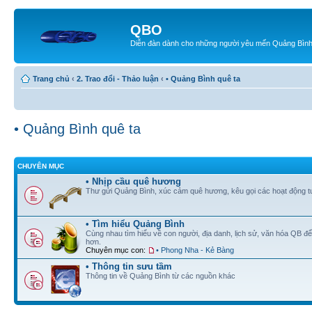
QBO
Diễn đàn dành cho những người yêu mến Quảng Bìn
Trang chủ
‹
2. Trao đổi - Thảo luận
‹
• Quảng Bình quê ta
• Quảng Bình quê ta
CHUYÊN MỤC
• Nhịp cầu quê hương
Thư gửi Quảng Bình, xúc cảm quê hương, kêu gọi các hoạt động tư
• Tìm hiểu Quảng Bình
Cùng nhau tìm hiểu về con người, địa danh, lịch sử, văn hóa QB 
hơn.
Chuyên mục con:
• Phong Nha - Kẻ Bàng
• Thông tin sưu tầm
Thông tin về Quảng Bình từ các nguồn khác