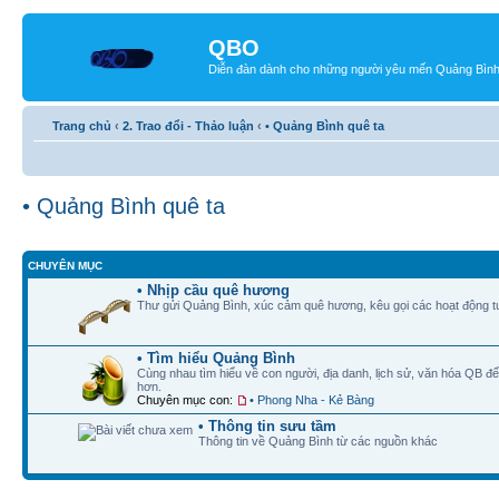
QBO
Diễn đàn dành cho những người yêu mến Quảng Bìn
Trang chủ
‹
2. Trao đổi - Thảo luận
‹
• Quảng Bình quê ta
• Quảng Bình quê ta
CHUYÊN MỤC
• Nhịp cầu quê hương
Thư gửi Quảng Bình, xúc cảm quê hương, kêu gọi các hoạt động tư
• Tìm hiểu Quảng Bình
Cùng nhau tìm hiểu về con người, địa danh, lịch sử, văn hóa QB 
hơn.
Chuyên mục con:
• Phong Nha - Kẻ Bàng
• Thông tin sưu tầm
Thông tin về Quảng Bình từ các nguồn khác