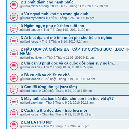
1 phút dành cho hạnh phúc
gửi bởi
miencattrang0209
» Thứ 2 Tháng 11 23, 2009 12:30 pm
Vụ ngoại tình khó tin trong gia đình
gửi bởi
myhanhdk
» Thứ 6 Tháng 3 25, 2011 4:15 pm
Ngắm ngực phụ nữ thêm tuổi thọ
gửi bởi
taczan
» Thứ 7 Tháng 1 01, 2011 11:29 pm
Ai biết địa chỉ mổ tim miễn phí cho trẻ em nghèo
gửi bởi
focus
» Thứ 3 Tháng 9 14, 2010 9:14 am
HẬU QUẢ VÀ NHỮNG BẤT CẬP TỪ CƯỠNG BỨC T.DỤC T
NHÂN
gửi bởi
lethiluyen
» Thứ 2 Tháng 11 01, 2010 9:11 am
Chỉ cần 3 phút đọc và cả cuộc đời phải suy ngẫm….
gửi bởi
taczan
» Thứ 2 Tháng 10 04, 2010 10:59 pm
Bà cụ già và chiếc xe chó
gửi bởi
taczan
» Chủ nhật Tháng 9 19, 2010 11:13 pm
Con đã từng tồn tại (sưu tầm)
gửi bởi
focus
» Chủ nhật Tháng 9 19, 2010 7:59 pm
Mấy tuổi các bác bắt đầu cho con tiền tiêu vặt ạ??
gửi bởi
saokhue
» Thứ 5 Tháng 9 09, 2010 10:18 am
Cách trả thủ độc đáo - trào lưu mới
gửi bởi
focus
» Chủ nhật Tháng 8 22, 2010 11:52 am
EM LÀ PHỤ NỮ
gửi bởi
taczan
» Thứ 2 Tháng 8 16, 2010 4:05 pm