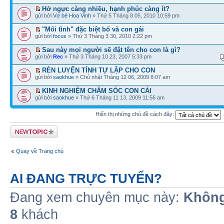
Hở ngực càng nhiều, hạnh phúc càng ít?
gửi bởi
Vợ bé Hoa Vinh
» Thứ 5 Tháng 8 05, 2010 10:59 pm
"Mối tình" đặc biệt bố và con gái
gửi bởi
focus
» Thứ 3 Tháng 3 30, 2010 2:22 pm
Sau này mọi người sẽ đặt tên cho con là gì?
gửi bởi
Rec
» Thứ 3 Tháng 10 23, 2007 5:33 pm
RÈN LUYỆN TÍNH TỰ LẬP CHO CON
gửi bởi
saokhue
» Chủ nhật Tháng 12 06, 2009 8:07 am
KINH NGHIỆM CHĂM SÓC CON CÁI
gửi bởi
saokhue
» Thứ 6 Tháng 11 13, 2009 11:56 am
Hiển thị những chủ đề cách đây:
Tạo chủ đề mới
Quay về Trang chủ
AI ĐANG TRỰC TUYẾN?
Đang xem chuyên mục này:
Không
8
khách