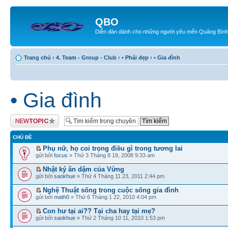
QBO
Diễn đàn dành cho những người yêu mến Quảng Bìn
Trang chủ
‹
4. Team - Group - Club
‹
• Phái đẹp
‹
• Gia đình
• Gia đình
Tạo chủ đề mới
CHỦ ĐỀ
Phụ nữ, họ coi trọng điều gì trong tương lai
gửi bởi
focus
» Thứ 3 Tháng 8 19, 2008 9:33 am
Nhật ký ăn dặm của Vừng
gửi bởi
saokhue
» Thứ 4 Tháng 11 23, 2011 2:44 pm
Nghệ Thuật sống trong cuộc sống gia đình
gửi bởi
math0
» Thứ 6 Tháng 1 22, 2010 4:04 pm
Con hư tại ai?? Tại cha hay tại mẹ?
gửi bởi
saokhue
» Thứ 2 Tháng 10 11, 2010 1:53 pm