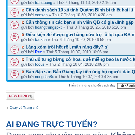
gửi bởi
trancuong
» Thứ 7 Tháng 11 13, 2010 2:16 am
Cần danh sách 10 xã tỉnh Quảng Bình bị thiệt hại lũ 
gửi bởi
xonxen
» Thứ 7 Tháng 10 30, 2010 4:20 am
Cần thông tin các bạn sinh viên QB có gia đình gặp 
gửi bởi
hoangtrungspkt
» Thứ 3 Tháng 10 26, 2010 5:26 pm
Điều kiện để được gửi hàng cứu trợ lũ lụt qua ĐS m
gửi bởi
taczan
» Thứ 4 Tháng 10 20, 2010 6:58 pm
Làng xóm trôi hết rồi, mần răng đây? :(
gửi bởi
Rec
» Thứ 5 Tháng 10 07, 2010 10:06 pm
Thủ đô tưng bừng cờ hoa, quê miềng bao la nước lũ
gửi bởi
focus
» Thứ 2 Tháng 10 04, 2010 2:06 pm
Bán đặc sản Bắc Giang lấy tiền ủng hộ người dân 
gửi bởi
nongdan8x
» Thứ 5 Tháng 10 07, 2010 4:35 pm
Hiển thị những chủ đề cách đây:
Tạo chủ đề mới
Quay về Trang chủ
AI ĐANG TRỰC TUYẾN?