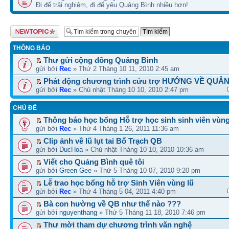
Đi để trải nghiệm, đi để yêu Quảng Bình nhiều hơn!
Tạo chủ đề mới
THÔNG BÁO
Thư gửi cộng đồng Quảng Bình
gửi bởi
Rec
» Thứ 2 Tháng 10 11, 2010 2:45 am
Phát động chương trình cứu trợ HƯỚNG VỀ QUẢ
gửi bởi
Rec
» Chủ nhật Tháng 10 10, 2010 2:47 pm
CHỦ ĐỀ
Thông báo học bổng Hỗ trợ học sinh sinh viên vùng
gửi bởi
Rec
» Thứ 4 Tháng 1 26, 2011 11:36 am
Clip ảnh về lũ lụt tai Bố Trạch QB
gửi bởi
DucHoa
» Chủ nhật Tháng 10 10, 2010 10:36 am
Viết cho Quảng Bình quê tôi
gửi bởi
Green Gee
» Thứ 5 Tháng 10 07, 2010 9:20 pm
Lễ trao học bổng hỗ trợ Sinh Viên vùng lũ
gửi bởi
Rec
» Thứ 4 Tháng 5 04, 2011 4:40 pm
Bà con hường về QB như thế nào ???
gửi bởi
nguyenthang
» Thứ 5 Tháng 11 18, 2010 7:46 pm
Thư mời tham dự chương trình văn nghệ