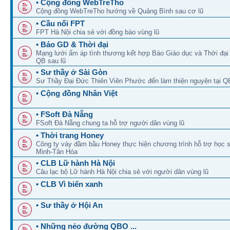
• Cộng đồng WebTreTho
Cộng đồng WebTreTho hướng về Quảng Bình sau cơ lũ
• Cầu nối FPT
FPT Hà Nội chia sẻ với đồng bào vùng lũ
• Báo GD & Thời đại
Mạng lưới ấm áp tình thương kết hợp Báo Giáo dục và Thời đạ
QB sau lũ
• Sư thầy ở Sài Gòn
Sư Thầy Đại Đức Thiên Viên Phước đến làm thiện nguyện tại Q
• Cộng đồng Nhân Việt
• FSoft Đà Nẵng
FSoft Đà Nẵng chung ta hỗ trợ người dân vùng lũ
• Thời trang Honey
Công ty váy đầm bầu Honey thực hiện chương trình hỗ trợ học s
Minh-Tân Hóa
• CLB Lữ hành Hà Nội
Câu lạc bộ Lữ hành Hà Nội chia sẻ với người dân vùng lũ
• CLB Vì biển xanh
• Sư thầy ở Hội An
• Những nẻo đường QBO ...