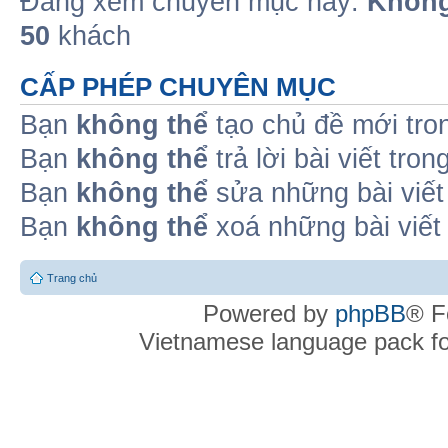
Đang xem chuyên mục này:
Không
50
khách
CẤP PHÉP CHUYÊN MỤC
Bạn
không thể
tạo chủ đề mới tro
Bạn
không thể
trả lời bài viết tro
Bạn
không thể
sửa những bài viết
Bạn
không thể
xoá những bài viết
Trang chủ
Powered by
phpBB
® F
Vietnamese language pack f