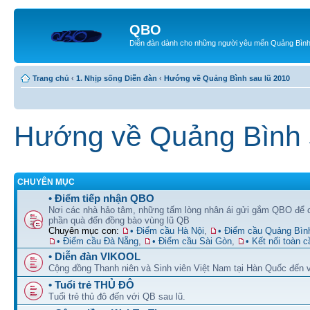
QBO
Diễn đàn dành cho những người yêu mến Quảng Bìn
Trang chủ
‹
1. Nhịp sống Diễn đàn
‹
Hướng về Quảng Bình sau lũ 2010
Hướng về Quảng Bình 
CHUYÊN MỤC
• Điểm tiếp nhận QBO
Nơi các nhà hảo tâm, những tấm lòng nhân ái gửi gắm QBO để
phần quà đến đồng bào vùng lũ QB
Chuyên mục con:
• Điểm cầu Hà Nội
,
• Điểm cầu Quảng Bìn
• Điểm cầu Đà Nẵng
,
• Điểm cầu Sài Gòn
,
• Kết nối toàn c
• Diễn đàn VIKOOL
Cộng đồng Thanh niên và Sinh viên Việt Nam tại Hàn Quốc đến v
• Tuổi trẻ THỦ ĐÔ
Tuổi trẻ thủ đô đến với QB sau lũ.