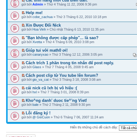
Các tính năng mới của diễn đàn.
gửi bởi
Admin
» Thứ 4 Tháng 11 22, 2006 9:36 pm
Help me!
gửi bởi
cobe_cachua
» Thứ 3 Tháng 6 22, 2010 10:18 pm
Xin Được Đổi Nick
gửi bởi
Hoa Vinh
» Chủ nhật Tháng 6 13, 2010 11:35 pm
"Bạn không được cấp phép"... là sao?
gửi bởi
Xvetta
» Thứ 4 Tháng 6 09, 2010 3:08 pm
Giúp tui với math0 ơi!
gửi bởi
canaryxao
» Thứ 3 Tháng 12 12, 2006 3:05 pm
Cách trích 1 phần trong tin nhắn để post reply.
gửi bởi
Glass
» Thứ 7 Tháng 4 05, 2008 9:45 am
Cách post clip từ You tube lên forum?
gửi bởi
gio_va_cat
» Thứ 3 Tháng 3 18, 2008 3:08 am
cái nick cũ lxh bị vô hiệu :(
gửi bởi
hxl
» Thứ 7 Tháng 3 01, 2008 8:39 pm
Kho^ng danh' duoc tie^'ng Viet!
gửi bởi
bale
» Thứ 2 Tháng 2 11, 2008 9:30 pm
Lỗi đăng ký !
gửi bởi
@ GioCuon
» Thứ 6 Tháng 7 06, 2007 11:24 am
Hiển thị những chủ đề cách đây:
Tạo chủ đề mới