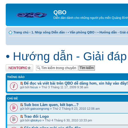
QBO
Diễn đàn dành cho những người yêu mến Quảng Bìn
Trang chủ
‹
1. Nhịp sống Diễn đàn
‹
• Văn phòng QBO
‹
• Hướng dẫn - Giải 
• Hướng dẫn - Giải đáp
Tạo chủ đề mới
THÔNG BÁO
Để đọc và viết bài trên QBO dễ dàng hơn, xin hãy vào đây!
gửi bởi
focus
» Thứ 3 Tháng 11 17, 2009 9:38 am
CHỦ ĐỀ
Sub box Làm quen, kết bạn...?
gửi bởi
gaixuongrong
» Thứ 2 Tháng 8 23, 2010 12:06 am
Trao đổi Logo
gửi bởi
qbtokyo
» Thứ 4 Tháng 6 30, 2010 10:33 pm