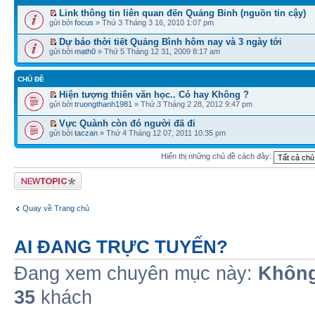
Link thông tin liên quan đến Quảng Binh (nguồn tin cậy)
gửi bởi
focus
» Thứ 3 Tháng 3 16, 2010 1:07 pm
Dự báo thời tiết Quảng Bình hôm nay và 3 ngày tới
gửi bởi
math0
» Thứ 5 Tháng 12 31, 2009 8:17 am
CHỦ ĐỀ
Hiện tượng thiên văn học.. Có hay Không ?
gửi bởi
truongthanh1981
» Thứ 3 Tháng 2 28, 2012 9:47 pm
Vực Quành còn đó người đã đi
gửi bởi
taczan
» Thứ 4 Tháng 12 07, 2011 10:35 pm
Hiển thị những chủ đề cách đây:
Tạo chủ đề mới
Quay về Trang chủ
AI ĐANG TRỰC TUYẾN?
Đang xem chuyên mục này:
Không
35
khách