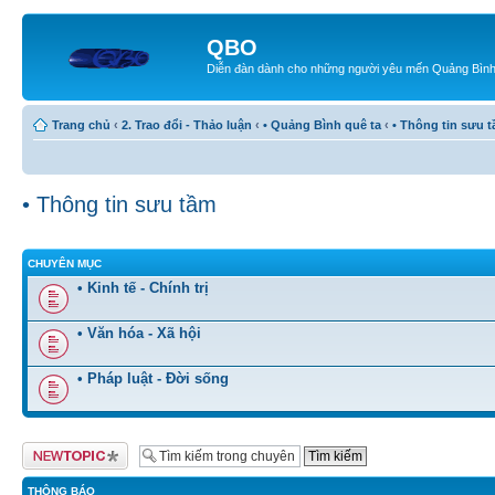
QBO
Diễn đàn dành cho những người yêu mến Quảng Bìn
Trang chủ
‹
2. Trao đổi - Thảo luận
‹
• Quảng Bình quê ta
‹
• Thông tin sưu 
• Thông tin sưu tầm
CHUYÊN MỤC
• Kinh tế - Chính trị
• Văn hóa - Xã hội
• Pháp luật - Đời sống
Tạo chủ đề mới
THÔNG BÁO