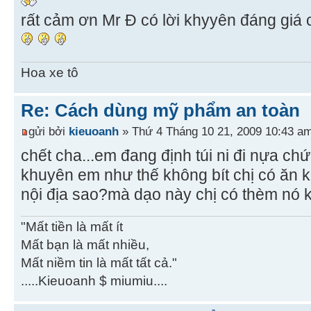
rất cảm ơn Mr Đ có lời khyyên đáng giá c
Hoa xe tô
Re: Cách dùng mỹ phẩm an toàn
gửi bởi
kieuoanh
» Thứ 4 Tháng 10 21, 2009 10:43 a
chết cha...em đang định túi ni đi nựa chứ
khuyên em như thế không bít chị có ăn
nội địa sao?mà dạo này chị có thèm nó ko?
"Mất tiền là mất ít
Mất bạn là mất nhiều,
Mất niềm tin là mất tất cả."
.....Kieuoanh $ miumiu....