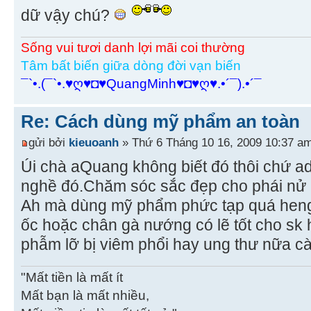
dữ vậy chú?
Sống vui tươi danh lợi mãi coi thường
Tâm bất biến giữa dòng đời vạn biến
¯`•.(¯`•.♥ღ♥◘♥QuangMinh♥◘♥ღ♥.•´¯).•´¯
Re: Cách dùng mỹ phẩm an toàn
gửi bởi
kieuoanh
» Thứ 6 Tháng 10 16, 2009 10:37 a
Úi chà aQuang không biết đó thôi chứ 
nghề đó.Chăm sóc sắc đẹp cho phái nử m
Ah mà dùng mỹ phẩm phức tạp quá heng?T
ốc hoặc chân gà nướng có lẽ tốt cho s
phẫm lỡ bị viêm phổi hay ung thư nữa 
"Mất tiền là mất ít
Mất bạn là mất nhiều,