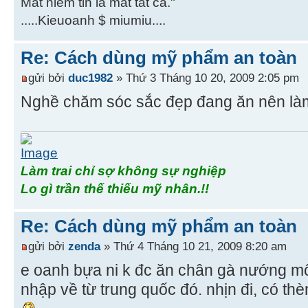
Mất niềm tin là mất tất cả."
.....Kieuoanh $ miumiu....
Re: Cách dùng mỹ phẩm an toàn
gửi bởi
duc1982
» Thứ 3 Tháng 10 20, 2009 2:05 pm
Nghề chăm sóc sắc đẹp đang ăn nên làm
Làm trai chỉ sợ không sự nghiệp
Lo gì trần thế thiếu mỹ nhân.!!
Re: Cách dùng mỹ phẩm an toàn
gửi bởi
zenda
» Thứ 4 Tháng 10 21, 2009 8:20 am
e oanh bựa ni k đc ăn chân gà nướng m
nhập về từ trung quốc đó. nhịn đi, có t