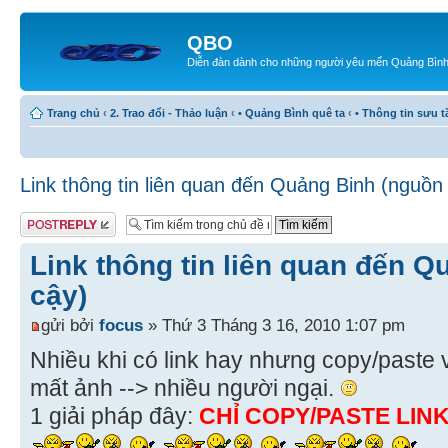
QBO
Diễn đàn dành cho những người yêu mến Quảng Bìn
Trang chủ
‹
2. Trao đổi - Thảo luận
‹
• Quảng Bình quê ta
‹
• Thông tin sưu 
Link thông tin liên quan đến Quảng Binh (nguồn 
Gửi bài trả lời
Link thông tin liên quan đến Q
cậy)
gửi bởi
focus
» Thứ 3 Tháng 3 16, 2010 1:07 pm
Nhiều khi có link hay nhưng copy/paste 
mất ảnh --> nhiều người ngại.
1 giải pháp đây:
CHỈ COPY/PASTE LIN