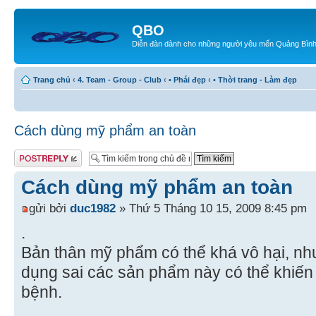
QBO
Diễn đàn dành cho những người yêu mến Quảng Bìn
Trang chủ
‹
4. Team - Group - Club
‹
• Phái đẹp
‹
• Thời trang - Làm đẹp
Cách dùng mỹ phẩm an toàn
Gửi bài trả lời
Cách dùng mỹ phẩm an toàn
gửi bởi
duc1982
» Thứ 5 Tháng 10 15, 2009 8:45 pm
.
Bản thân mỹ phẩm có thể khá vô hại, nh
dụng sai các sản phẩm này có thể khiến
bệnh.