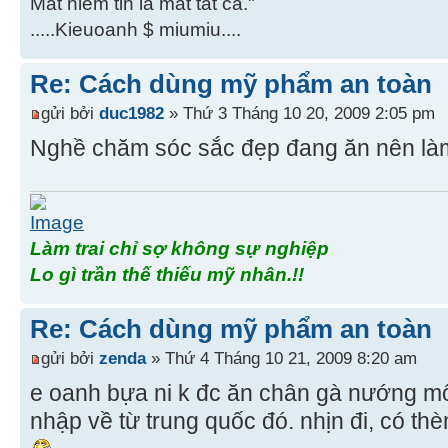
Mất niềm tin là mất tất cả."
.....Kieuoanh $ miumiu....
Re: Cách dùng mỹ phẩm an toàn
gửi bởi
duc1982
» Thứ 3 Tháng 10 20, 2009 2:05 pm
Nghề chăm sóc sắc đẹp đang ăn nên làm
Làm trai chỉ sợ không sự nghiệp
Lo gì trần thế thiếu mỹ nhân.!!
Re: Cách dùng mỹ phẩm an toàn
gửi bởi
zenda
» Thứ 4 Tháng 10 21, 2009 8:20 am
e oanh bựa ni k đc ăn chân gà nướng m
nhập về từ trung quốc đó. nhịn đi, có t