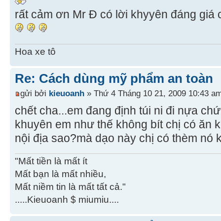
rất cảm ơn Mr Đ có lời khyyên đáng giá c
Hoa xe tô
Re: Cách dùng mỹ phẩm an toàn
gửi bởi
kieuoanh
» Thứ 4 Tháng 10 21, 2009 10:43 a
chết cha...em đang định túi ni đi nựa chứ
khuyên em như thế không bít chị có ăn
nội địa sao?mà dạo này chị có thèm nó ko?
"Mất tiền là mất ít
Mất bạn là mất nhiều,
Mất niềm tin là mất tất cả."
.....Kieuoanh $ miumiu....