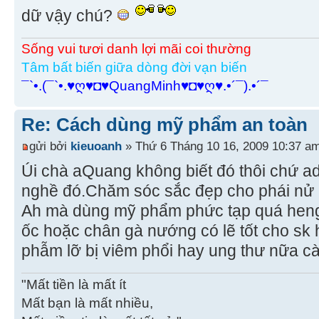
dữ vậy chú?
Sống vui tươi danh lợi mãi coi thường
Tâm bất biến giữa dòng đời vạn biến
¯`•.(¯`•.♥ღ♥◘♥QuangMinh♥◘♥ღ♥.•´¯).•´¯
Re: Cách dùng mỹ phẩm an toàn
gửi bởi
kieuoanh
» Thứ 6 Tháng 10 16, 2009 10:37 a
Úi chà aQuang không biết đó thôi chứ 
nghề đó.Chăm sóc sắc đẹp cho phái nử m
Ah mà dùng mỹ phẩm phức tạp quá heng?T
ốc hoặc chân gà nướng có lẽ tốt cho s
phẫm lỡ bị viêm phổi hay ung thư nữa 
"Mất tiền là mất ít
Mất bạn là mất nhiều,