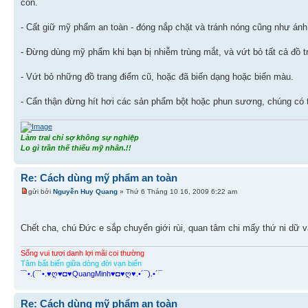
cồn.
- Cất giữ mỹ phẩm an toàn - đóng nắp chặt và tránh nóng cũng như ánh
- Đừng dùng mỹ phẩm khi bạn bị nhiễm trùng mắt, và vứt bỏ tất cả đồ t
- Vứt bỏ những đồ trang điểm cũ, hoặc đã biến dạng hoặc biến màu.
- Cẩn thận đừng hít hơi các sản phẩm bột hoặc phun sương, chúng có t
Làm trai chỉ sợ không sự nghiệp
Lo gì trần thế thiếu mỹ nhân.!!
Re: Cách dùng mỹ phẩm an toàn
gửi bởi
Nguyễn Huy Quang
» Thứ 6 Tháng 10 16, 2009 6:22 am
Chết cha, chú Đức e sắp chuyển giới rùi, quan tâm chi mấy thứ ni dữ 
Sống vui tươi danh lợi mãi coi thường
Tâm bất biến giữa dòng đời vạn biến
¯`•.(¯`•.♥ღ♥◘♥QuangMinh♥◘♥ღ♥.•´¯).•´¯
Re: Cách dùng mỹ phẩm an toàn