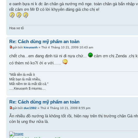
e oanh bựa ni k đc ăn chân gà nướng mô nge. toàn chân gà bẩn nhập về
rất cảm ơn Mr Đ có lời khyyên đáng giá cho chị e!
Hoa xe tô
Re: Cách dùng mỹ phẩm an toàn
gửi bởi
kieuoanh
» Thứ 4 Tháng 10 21, 2009 10:43 am
chết cha...em đang định túi ni đi nựa chứ...
cảm ơn chị Zenda .chị k
có thèm nó ko?í ới e với......
"Mất tiền là mất ít
Mất bạn là mất nhiều,
Mất niềm tin là mất tất cả."
.....Kieuoanh $ miumiu....
Re: Cách dùng mỹ phẩm an toàn
gửi bởi
duc1982
» Thứ 4 Tháng 10 21, 2009 8:55 pm
Ăn nhiều đồ nướng là không tốt rồi, hiện nay trên thị trường chân Gà 
còn bị ung thư nữa là.