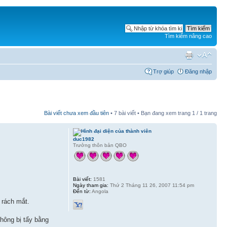
Tìm kiếm nâng cao
Trợ giúp
Đăng nhập
Bài viết chưa xem đầu tiên
• 7 bài viết • Bạn đang xem trang
1
/
1
trang
duc1982
Trưởng thôn bản QBO
Bài viết:
1581
Ngày tham gia:
Thứ 2 Tháng 11 26, 2007 11:54 pm
Đến từ:
Angola
 rách mắt.
hông bị tẩy bằng