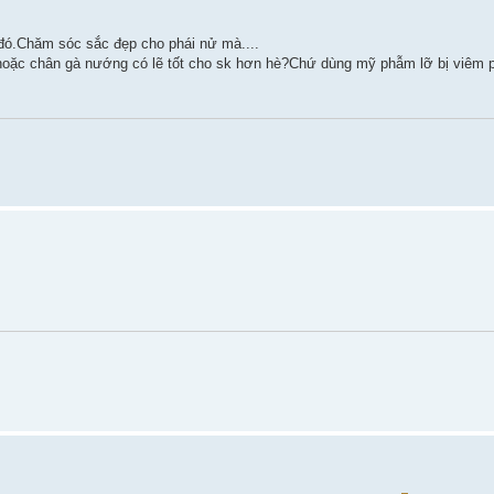
đó.Chăm sóc sắc đẹp cho phái nử mà....
hoặc chân gà nướng có lẽ tốt cho sk hơn hè?Chứ dùng mỹ phẫm lỡ bị viêm p