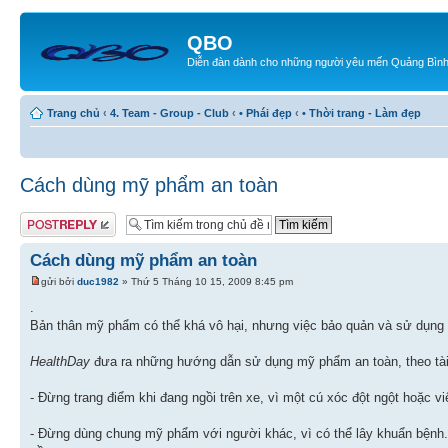
QBO
Diễn đàn dành cho những người yêu mến Quảng Bìn
Trang chủ
‹
4. Team - Group - Club
‹
• Phái đẹp
‹
• Thời trang - Làm đẹp
Cách dùng mỹ phẩm an toàn
Gửi bài trả lời
Cách dùng mỹ phẩm an toàn
gửi bởi
duc1982
» Thứ 5 Tháng 10 15, 2009 8:45 pm
.
Bản thân mỹ phẩm có thể khá vô hại, nhưng việc bảo quản và sử dụng 
HealthDay
đưa ra những hướng dẫn sử dụng mỹ phẩm an toàn, theo tài 
- Đừng trang điểm khi đang ngồi trên xe, vì một cú xóc đột ngột hoặc vi
- Đừng dùng chung mỹ phẩm với người khác, vì có thể lây khuẩn bệnh