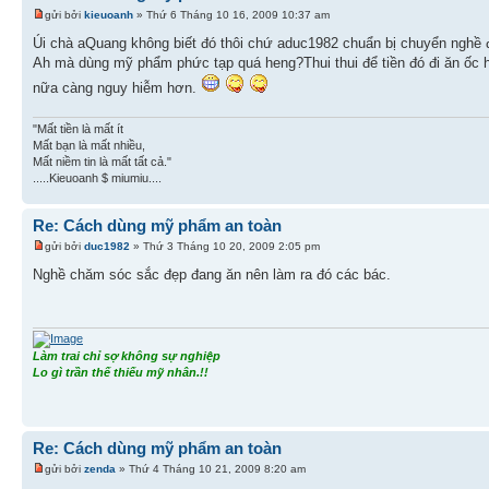
gửi bởi
kieuoanh
» Thứ 6 Tháng 10 16, 2009 10:37 am
Úi chà aQuang không biết đó thôi chứ aduc1982 chuẩn bị chuyển nghề 
Ah mà dùng mỹ phẩm phức tạp quá heng?Thui thui để tiền đó đi ăn ốc 
nữa càng nguy hiễm hơn.
"Mất tiền là mất ít
Mất bạn là mất nhiều,
Mất niềm tin là mất tất cả."
.....Kieuoanh $ miumiu....
Re: Cách dùng mỹ phẩm an toàn
gửi bởi
duc1982
» Thứ 3 Tháng 10 20, 2009 2:05 pm
Nghề chăm sóc sắc đẹp đang ăn nên làm ra đó các bác.
Làm trai chỉ sợ không sự nghiệp
Lo gì trần thế thiếu mỹ nhân.!!
Re: Cách dùng mỹ phẩm an toàn
gửi bởi
zenda
» Thứ 4 Tháng 10 21, 2009 8:20 am