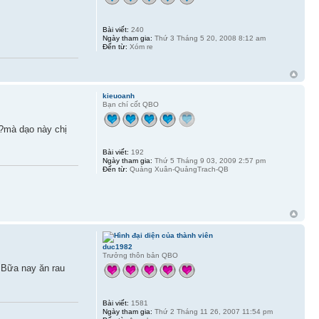
Bài viết:
240
Ngày tham gia:
Thứ 3 Tháng 5 20, 2008 8:12 am
Đến từ:
Xóm re
kieuoanh
Bạn chí cốt QBO
o?mà dạo này chị
Bài viết:
192
Ngày tham gia:
Thứ 5 Tháng 9 03, 2009 2:57 pm
Đến từ:
Quảng Xuân-QuảngTrach-QB
duc1982
Trưởng thôn bản QBO
. Bữa nay ăn rau
Bài viết:
1581
Ngày tham gia:
Thứ 2 Tháng 11 26, 2007 11:54 pm