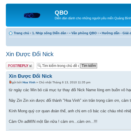
QBO
Diễn đàn dành cho những người yêu mến Quảng Bìn
Trang chủ
‹
1. Nhịp sống Diễn đàn
‹
• Văn phòng QBO
‹
• Hướng dẫn - Giải 
Xin Được Đổi Nick
Gửi bài trả lời
Xin Được Đổi Nick
gửi bởi
Hoa Vinh
» Chủ nhật Tháng 6 13, 2010 11:35 pm
từ ngày các Min bỏ cái mục tự thay đổi Nick Name lòng em buồn vô hạ
Này Zin Zin xin được đổi thành "Hoa Vinh" xin trân trọng cảm ơn, cảm t
Kính Mong quý cơ quan đoàn thể, anh chị em cô bác các cháu nhỏ nhiệt
Cảm Ơn adMIN một lần nữa ! cảm ơn...cảm ơn...!!!