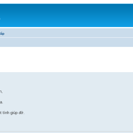
h
đáp
n,
ạ.
 tình giúp đở.