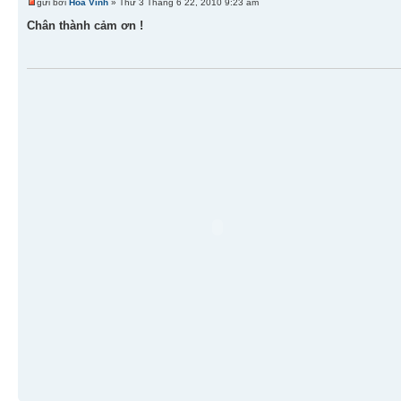
gửi bởi
Hoa Vinh
» Thứ 3 Tháng 6 22, 2010 9:23 am
Chân thành cảm ơn !