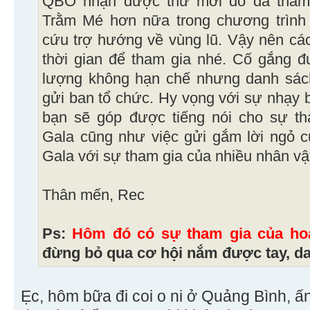
QBO nhận được thư mời do đã tham
Trằm Mé hơn nữa trong chương trình 
cứu trợ hướng về vùng lũ. Vậy nên cá
thời gian để tham gia nhé. Cố gắng đ
lượng không hạn chế nhưng danh sách
gửi ban tổ chức. Hy vọng với sự nhạy
bạn sẽ góp được tiếng nói cho sự th
Gala cũng như việc gửi gắm lời ngỏ 
Gala với sự tham gia của nhiều nhân vật
Thân mến, Rec
Ps:
Hôm đó có sự tham gia của ho
đừng bỏ qua cơ hội nắm được tay, dai
Ẹc, hôm bữa đi coi o ni ở Quảng Bình, ấn