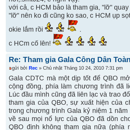
với cả, c HCM bảo là tham gia, "lỡ" qua
"lỡ" nên ko đi cũng ko sao, c HCM ụp sọ
okie lắm rồi
.
c HCm cố lên!
Re: Tham gia Gala Công Dân Toàn
gửi bởi
Rec
» Chủ nhật Tháng 10 24, 2010 7:31 pm
Gala CDTC mà một dịp tốt để QBO mở 
cộng đồng, phía làm chương trình đã li
Lúc đầu mình cũng đã liên lạc và trao đổ
tham gia của QBO, sự xuất hiện của 
trong chương trình Gala kỷ niệm 1 năm
về sau mọi nổ lực của QBO đã dồn cho
QBO định không tham gia nữa (phía 