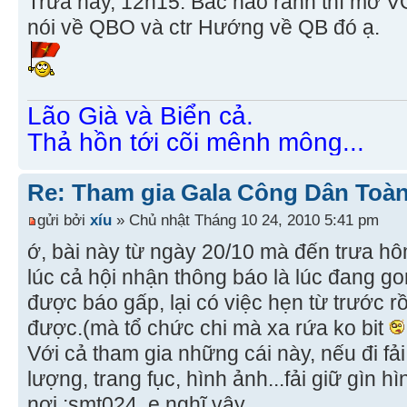
Trưa nay, 12h15. Bác nào rảnh thì mở V
nói về QBO và ctr Hướng về QB đó ạ.
Lão Già và Biển cả.
Thả hồn tới cõi mênh mông...
Re: Tham gia Gala Công Dân Toàn
gửi bởi
xíu
» Chủ nhật Tháng 10 24, 2010 5:41 pm
ớ, bài này từ ngày 20/10 mà đến trưa h
lúc cả hội nhận thông báo là lúc đang g
được báo gấp, lại có việc hẹn từ trước r
được.(mà tổ chức chi mà xa rứa ko bit
Với cả tham gia những cái này, nếu đi fả
lượng, trang fục, hình ảnh...fải giữ gìn h
nơi,:smt024, e nghĩ vậy.