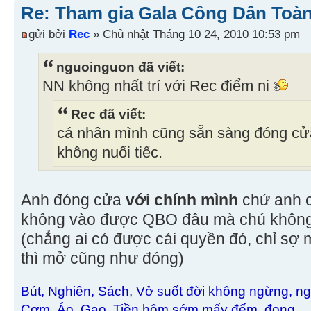
Re: Tham gia Gala Công Dân Toàn
gửi bởi
Rec
» Chủ nhật Tháng 10 24, 2010 10:53 pm
nguoinguon đã viết:
NN không nhất trí với Rec điểm ni
Rec đã viết:
cá nhân mình cũng sẵn sàng đóng cửa
không nuối tiếc.
Anh đóng cửa
với chính mình
chứ anh 
không vào được QBO đâu mà chú không n
(chẳng ai có được cái quyền đó, chỉ s
thì mở cũng như đóng)
Bút, Nghiên, Sách, Vở suốt đời không ngừng, ng
Cơm, Áo, Gạo, Tiền hôm sớm mấy đếm, đong