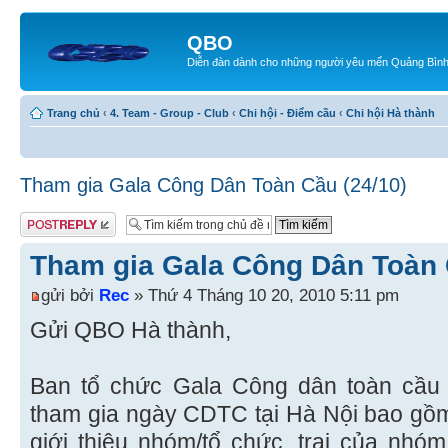
QBO
Diễn đàn dành cho những người yêu mến Quảng Bìn
Trang chủ
‹
4. Team - Group - Club
‹
Chi hội - Điểm cầu
‹
Chi hội Hà thành
Tham gia Gala Công Dân Toàn Cầu (24/10)
Gửi bài trả lời
Tham gia Gala Công Dân Toàn 
gửi bởi
Rec
» Thứ 4 Tháng 10 20, 2010 5:11 pm
Gửi QBO Hà thành,
Ban tổ chức Gala Công dân toàn cầu
tham gia ngày CDTC tại Hà Nội bao gồm
giới thiệu nhóm/tổ chức, trại của nhóm