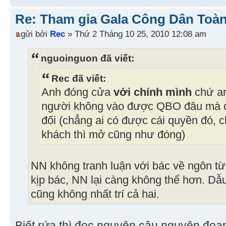
Re: Tham gia Gala Công Dân Toàn
gửi bởi
Rec
» Thứ 2 Tháng 10 25, 2010 12:08 am
nguoinguon đã viết:
Rec đã viết:
Anh đóng cửa
với chính mình
chứ a
người không vào được QBO đâu mà ch
đối (chẳng ai có được cái quyền đó,
khách thì mở cũng như đóng)
NN không tranh luận với bác về ngôn từ,
kịp bác, NN lại càng không thể hơn. Dẫ
cũng không nhất trí cả hai.
Biết rứa thì đọc nguyên câu nguyên đoạn 