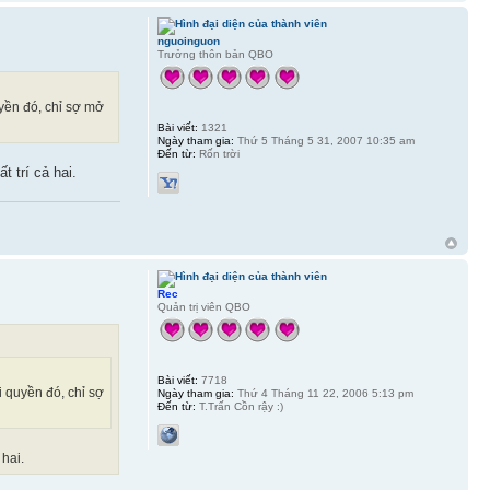
nguoinguon
Trưởng thôn bản QBO
yền đó, chỉ sợ mở
Bài viết:
1321
Ngày tham gia:
Thứ 5 Tháng 5 31, 2007 10:35 am
Đến từ:
Rốn trời
 trí cả hai.
Rec
Quản trị viên QBO
Bài viết:
7718
 quyền đó, chỉ sợ
Ngày tham gia:
Thứ 4 Tháng 11 22, 2006 5:13 pm
Đến từ:
T.Trấn Cồn rậy :)
 hai.