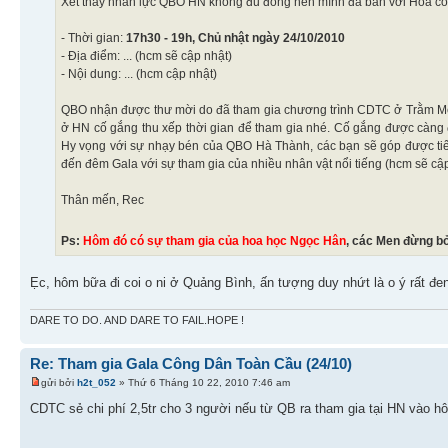
Xét thấy nhân lực QBO HN không đủ đông nên mình đã bàn với Hoa cỏ m
- Thời gian:
17h30 - 19h, Chủ nhật ngày 24/10/2010
- Địa điểm: ... (hcm sẽ cập nhật)
- Nội dung: ... (hcm cập nhật)
QBO nhận được thư mời do đã tham gia chương trình CDTC ở Trằm Mé 
ở HN cố gắng thu xếp thời gian để tham gia nhé. Cố gắng được càng 
Hy vọng với sự nhạy bén của QBO Hà Thành, các bạn sẽ góp được tiến
đến đêm Gala với sự tham gia của nhiều nhân vật nổi tiếng (hcm sẽ cậ
Thân mến, Rec
Ps:
Hôm đó có sự tham gia của hoa học Ngọc Hân
, các Men đừng bỏ
Ẹc, hôm bữa đi coi o ni ở Quảng Bình, ấn tượng duy nhứt là o ý rất đe
DARE TO DO. AND DARE TO FAIL.HOPE !
Re: Tham gia Gala Công Dân Toàn Cầu (24/10)
gửi bởi
h2t_052
» Thứ 6 Tháng 10 22, 2010 7:46 am
CDTC sẻ chi phí 2,5tr cho 3 người nếu từ QB ra tham gia tại HN vào 