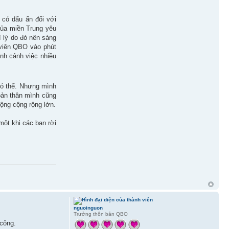
có dấu ấn đối với
của miền Trung yêu
 lý do đó nên sáng
 viên QBO vào phút
ình cảnh việc nhiều
có thể. Nhưng mình
bản thân mình cũng
ộng cộng rộng lớn.
một khi các bạn rời
nguoinguon
Trưởng thôn bản QBO
 công.