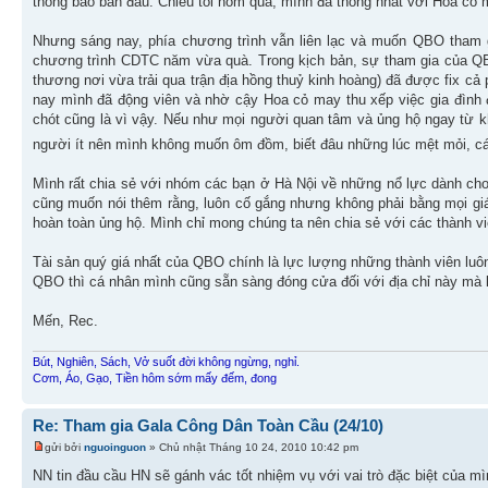
thông báo ban đầu. Chiều tối hôm qua, mình đã thống nhất với Hoa cỏ 
Nhưng sáng nay, phía chương trình vẫn liên lạc và muốn QBO tham 
chương trình CDTC năm vừa quà. Trong kịch bản, sự tham gia của QB
thương nơi vừa trải qua trận địa hồng thuỷ kinh hoàng) đã được fix c
nay mình đã động viên và nhờ cậy Hoa cỏ may thu xếp việc gia đình
chót cũng là vì vậy. Nếu như mọi người quan tâm và ủng hộ ngay từ kh
người ít nên mình không muốn ôm đồm, biết đâu những lúc mệt mỏi, cá
Mình rất chia sẻ với nhóm các bạn ở Hà Nội về những nổ lực dành ch
cũng muốn nói thêm rằng, luôn cố gắng nhưng không phải bằng mọi giá
hoàn toàn ủng hộ. Mình chỉ mong chúng ta nên chia sẻ với các thành vi
Tài sản quý giá nhất của QBO chính là lực lượng những thành viên luôn
QBO thì cá nhân mình cũng sẵn sàng đóng cửa đối với địa chỉ này mà 
Mến, Rec.
Bút, Nghiên, Sách, Vở suốt đời không ngừng, nghỉ.
Cơm, Áo, Gạo, Tiền hôm sớm mấy đếm, đong
Re: Tham gia Gala Công Dân Toàn Cầu (24/10)
gửi bởi
nguoinguon
» Chủ nhật Tháng 10 24, 2010 10:42 pm
NN tin đầu cầu HN sẽ gánh vác tốt nhiệm vụ với vai trò đặc biệt của 