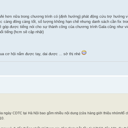
 hơn nữa trong chương trình có (định hướng) phát động cứu trợ hướng về
c càng đông càng tốt, số lượng không hạn chế nhưng danh sách cần fix tro
 góp được tiếng nói cho sự thành công của chương trình Gala cũng như vi
ổi tiếng (hcm sẽ cập nhật)
ua cơ hội nắm được tay, dai được ... sở thị nhé
 ngày CDTC tại Hà Nội bao gồm nhiều nội dung (cửa hàng giới thiệu nhóm/tổ ch
10.