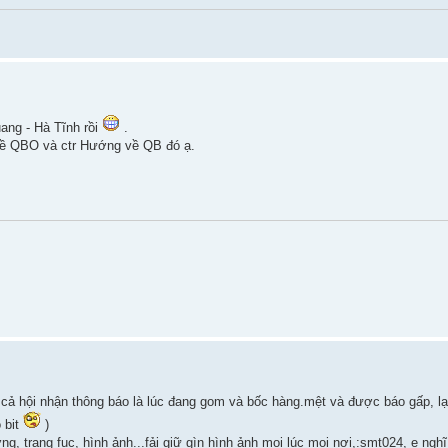
ang - Hà Tĩnh rồi
.
 về QBO và ctr Hướng về QB đó ạ.
cả hội nhận thông báo là lúc đang gom và bốc hàng.mệt và được báo gấp, lại
 bit
)
g, trang fục, hình ảnh...fải giữ gìn hình ảnh mọi lúc mọi nơi,:smt024, e nghĩ