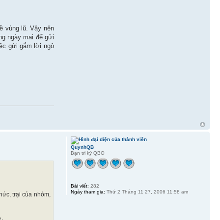
 vùng lũ. Vậy nên
ng ngày mai để gửi
ệc gửi gắm lời ngỏ
QuynhQB
Bạn tri kỷ QBO
Bài viết:
282
Ngày tham gia:
Thứ 2 Tháng 11 27, 2006 11:58 am
ức, trại của nhóm,