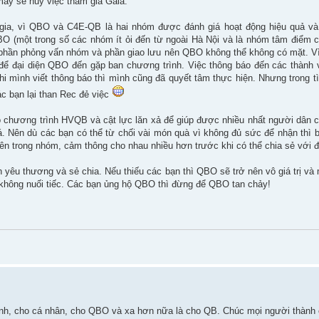
may sẽ huỷ việc tham gia Gala.
gia, vì QBO và C4E-QB là hai nhóm được đánh giá hoạt động hiệu quả và 
O (một trong số các nhóm ít ỏi đến từ ngoài Hà Nội và là nhóm tâm điểm 
ả phần phỏng vấn nhóm và phần giao lưu nên QBO không thể không có mặt. Vì
 để đại diện QBO đến gặp ban chương trình. Việc thông báo đến các thành
i mình viết thông báo thì mình cũng đã quyết tâm thực hiện. Nhưng trong t
c bạn lại than Rec đẻ việc
o chương trình HVQB và cật lực lăn xả để giúp được nhiều nhất người dân 
. Nên dù các bạn có thể từ chối vài món quà vì không đủ sức để nhận thì 
ên trong nhóm, cảm thông cho nhau nhiều hơn trước khi có thể chia sẻ với đ
 yêu thương và sẻ chia. Nếu thiếu các bạn thì QBO sẽ trở nên vô giá trị và 
không nuối tiếc. Các bạn ủng hộ QBO thì đừng để QBO tan chảy!
mình, cho cá nhân, cho QBO và xa hơn nữa là cho QB. Chúc mọi người thành