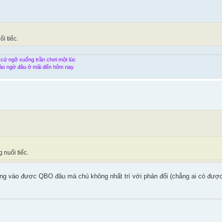
i tiếc.
 cứ ngỡ xuống trần chơi một lúc
ào ngờ đâu ở mãi đến hôm nay
 nuối tiếc.
g vào được QBO đâu mà chú không nhất trí với phản đối (chẳng ai có được 