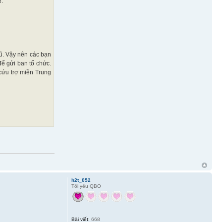
ể:
ũ. Vậy nên các bạn
ể gửi ban tổ chức.
cứu trợ miền Trung
h2t_052
Tôi yêu QBO
Bài viết:
668