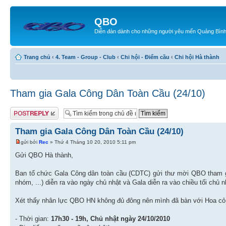
QBO
Diễn đàn dành cho những người yêu mến Quảng Bìn
Trang chủ
‹
4. Team - Group - Club
‹
Chi hội - Điểm cầu
‹
Chi hội Hà thành
Tham gia Gala Công Dân Toàn Cầu (24/10)
Gửi bài trả lời
Tham gia Gala Công Dân Toàn Cầu (24/10)
gửi bởi
Rec
» Thứ 4 Tháng 10 20, 2010 5:11 pm
Gửi QBO Hà thành,
Ban tổ chức Gala Công dân toàn cầu (CDTC) gửi thư mời QBO tham gi
nhóm, ...) diễn ra vào ngày chủ nhật và Gala diễn ra vào chiều tối chủ n
Xét thấy nhân lực QBO HN không đủ đông nên mình đã bàn với Hoa cỏ m
- Thời gian:
17h30 - 19h, Chủ nhật ngày 24/10/2010