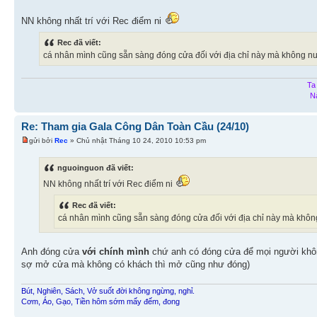
NN không nhất trí với Rec điểm ni
Rec đã viết:
cá nhân mình cũng sẵn sàng đóng cửa đối với địa chỉ này mà không nuố
Ta
N
Re: Tham gia Gala Công Dân Toàn Cầu (24/10)
gửi bởi
Rec
» Chủ nhật Tháng 10 24, 2010 10:53 pm
nguoinguon đã viết:
NN không nhất trí với Rec điểm ni
Rec đã viết:
cá nhân mình cũng sẵn sàng đóng cửa đối với địa chỉ này mà không
Anh đóng cửa
với chính mình
chứ anh có đóng cửa để mọi người khôn
sợ mở cửa mà không có khách thì mở cũng như đóng)
Bút, Nghiên, Sách, Vở suốt đời không ngừng, nghỉ.
Cơm, Áo, Gạo, Tiền hôm sớm mấy đếm, đong