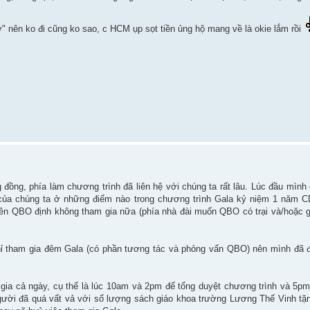
ỡ" nên ko đi cũng ko sao, c HCM ụp sọt tiền ủng hộ mang về là okie lắm rồi
ng, phía làm chương trình đã liên hệ với chúng ta rất lâu. Lúc đầu mình c
n của chúng ta ở những điểm nào trong chương trình Gala kỷ niệm 1 năm 
ên QBO định không tham gia nữa (phía nhà đài muốn QBO có trại và/hoặc gi
hỉ tham gia đêm Gala (có phần tương tác và phỏng vấn QBO) nên mình đã 
gia cả ngày, cụ thể là lúc 10am và 2pm để tổng duyệt chương trình và 5pm
gười đã quá vất vả với số lượng sách giáo khoa trường Lương Thế Vinh tặn