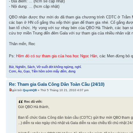
- Địa điểm: ... (hcm sẽ cập nhật)
- Nội dung: ... (hcm cập nhật)
QBO nhận được thư mời do đã tham gia chương trình CDTC ở Trằm Mé
các bạn ở HN cố gắng thu xếp thời gian để tham gia nhé. Cố gắng đượ
ban tổ chức. Hy vọng với sự nhạy bén của QBO Hà Thành, các bạn sẽ
cứu trợ miền Trung đến đêm Gala với sự tham gia của nhiều nhân vật n
Thân mến, Rec
Ps:
Hôm đó có sự tham gia của hoa học Ngọc Hân
, các Men đừng bỏ q
Bút, Nghiên, Sách, Vở suốt đời không ngừng, nghỉ.
Cơm, Áo, Gạo, Tiền hôm sớm mấy đếm, đong
Re: Tham gia Gala Công Dân Toàn Cầu (24/10)
gửi bởi
QuynhQB
» Thứ 5 Tháng 10 21, 2010 4:07 pm
Rec đã viết:
Gửi QBO Hà thành,
Ban tổ chức Gala Công dân toàn cầu (CDTC) gửi thư mời QBO tham gia
...) diễn ra vào ngày chủ nhật và Gala diễn ra vào chiều tối chủ nhật 24/