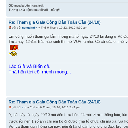
Gió mưa là bệnh của trời...
Tương tư là bệnh của tôi với ...nàng!!!
Re: Tham gia Gala Công Dân Toàn Cầu (24/10)
gửi bởi
nongdan8x
» Thứ 6 Tháng 10 22, 2010 8:50 am
Em cũng muốn tham gia lắm nhưng mà tối ngày 24/10 lại đang ở Vũ Qu
Trưa nay, 12h15. Bác nào rảnh thì mở VOV ra nhé. Có ctr của em nói
Lão Già và Biển cả.
Thả hồn tới cõi mênh mông...
Re: Tham gia Gala Công Dân Toàn Cầu (24/10)
gửi bởi
xíu
» Chủ nhật Tháng 10 24, 2010 5:41 pm
ớ, bài này từ ngày 20/10 mà đến trưa hôm 24 mới được thông báo, lúc 
trước rồi nên 1 số anh chị em ko đi được.(mà tổ chức chi mà xa rứa ko
Với cả tham gia những cái này, nếu đi fải chuẩn bị cho chu đáo, lực lượn