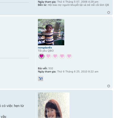
Ngày tham gia:
Thứ 4 Tháng 5 07, 2008 4:28 pm
Đến từ:
Hội bảo trợ người khuyết tật và trẻ mồ côi tỉnh QB
nongdan8x
Tôi yêu QBO
Bài viết:
532
Ngày tham gia:
Thứ 6 Tháng 6 25, 2010 8:22 am
 có việc hẹn từ
 vậy.