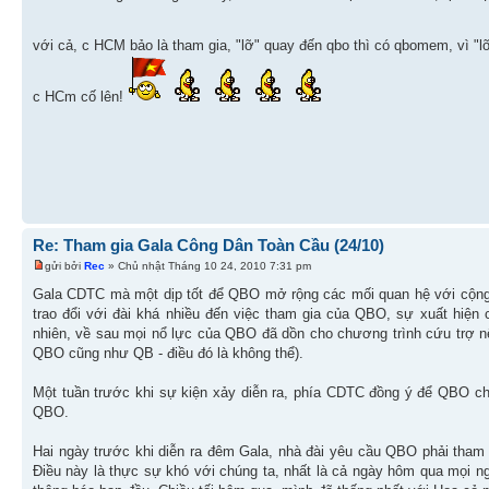
với cả, c HCM bảo là tham gia, "lỡ" quay đến qbo thì có qbomem, vì "l
c HCm cố lên!
Re: Tham gia Gala Công Dân Toàn Cầu (24/10)
gửi bởi
Rec
» Chủ nhật Tháng 10 24, 2010 7:31 pm
Gala CDTC mà một dịp tốt để QBO mở rộng các mối quan hệ với cộng đồ
trao đổi với đài khá nhiều đến việc tham gia của QBO, sự xuất hiệ
nhiên, về sau mọi nổ lực của QBO đã dồn cho chương trình cứu trợ n
QBO cũng như QB - điều đó là không thể).
Một tuần trước khi sự kiện xảy diễn ra, phía CDTC đồng ý để QBO c
QBO.
Hai ngày trước khi diễn ra đêm Gala, nhà đài yêu cầu QBO phải tham 
Điều này là thực sự khó với chúng ta, nhất là cả ngày hôm qua mọi n