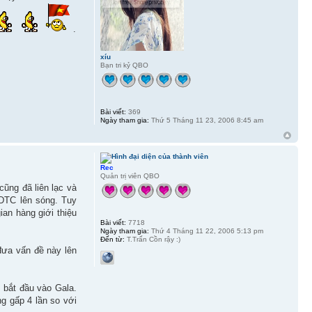
.
xíu
Bạn tri kỷ QBO
Bài viết:
369
Ngày tham gia:
Thứ 5 Tháng 11 23, 2006 8:45 am
Rec
Quản trị viên QBO
ũng đã liên lạc và
CDTC lên sóng. Tuy
an hàng giới thiệu
Bài viết:
7718
Ngày tham gia:
Thứ 4 Tháng 11 22, 2006 5:13 pm
Đến từ:
T.Trấn Cồn rậy :)
đưa vấn đề này lên
 bắt đầu vào Gala.
g gấp 4 lần so với