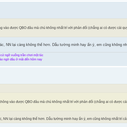
 vào được QBO đâu mà chú không nhất trí với phản đối (chẳng ai có được cái qu
bác, NN lại càng không thể hơn. Dẫu tường minh hay ẩn ý, em cũng không nhất
 cứ ngỡ xuống trần chơi một lúc
ào ngờ đâu ở mãi đến hôm nay
hông vào được QBO đâu mà chú không nhất trí với phản đối (chẳng ai có được cái
bác, NN lại càng không thể hơn. Dẫu tường minh hay ẩn ý, em cũng không nhất trí cả