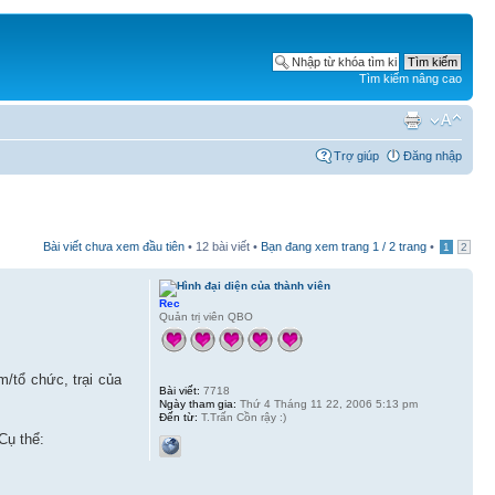
Tìm kiếm nâng cao
Trợ giúp
Đăng nhập
Bài viết chưa xem đầu tiên
• 12 bài viết •
Bạn đang xem trang
1
/
2
trang
•
1
2
Rec
Quản trị viên QBO
/tổ chức, trại của
Bài viết:
7718
Ngày tham gia:
Thứ 4 Tháng 11 22, 2006 5:13 pm
Đến từ:
T.Trấn Cồn rậy :)
Cụ thể: