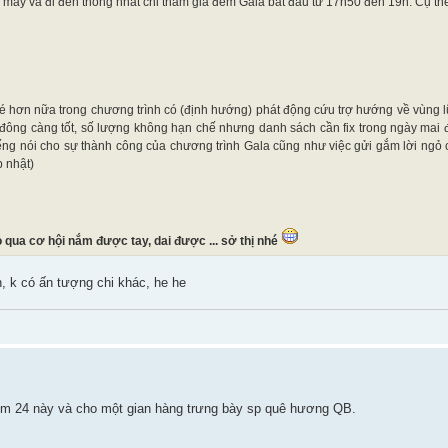
ay và đi đến thống nhất chỉ tham gia đêm Gala bắt đầu từ 17h50 đến 19h. Cụ th
hơn nữa trong chương trình có (định hướng) phát động cứu trợ hướng về vùng l
đông càng tốt, số lượng không hạn chế nhưng danh sách cần fix trong ngày mai đ
g nói cho sự thành công của chương trình Gala cũng như việc gửi gắm lời ngỏ 
p nhật)
 qua cơ hội nắm được tay, dai được ... sở thị nhé
n, k có ấn tượng chi khác, he he
hôm 24 này và cho một gian hàng trưng bày sp quê hương QB.