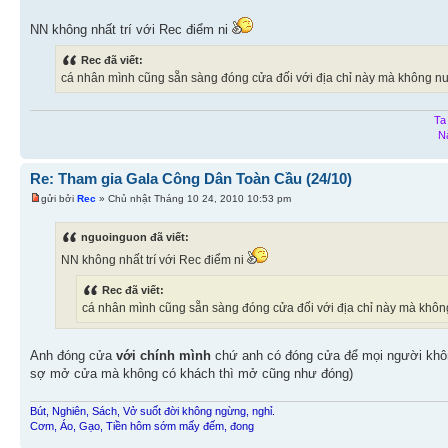
NN không nhất trí với Rec điểm ni
Rec đã viết:
cá nhân mình cũng sẵn sàng đóng cửa đối với địa chỉ này mà không nuố
Ta
N
Re: Tham gia Gala Công Dân Toàn Cầu (24/10)
gửi bởi
Rec
» Chủ nhật Tháng 10 24, 2010 10:53 pm
nguoinguon đã viết:
NN không nhất trí với Rec điểm ni
Rec đã viết:
cá nhân mình cũng sẵn sàng đóng cửa đối với địa chỉ này mà không
Anh đóng cửa
với chính mình
chứ anh có đóng cửa để mọi người khôn
sợ mở cửa mà không có khách thì mở cũng như đóng)
Bút, Nghiên, Sách, Vở suốt đời không ngừng, nghỉ.
Cơm, Áo, Gạo, Tiền hôm sớm mấy đếm, đong