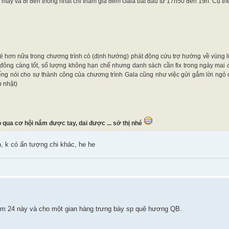
ay và đi đến thống nhất chỉ tham gia đêm Gala bắt đầu từ 17h50 đến 19h. Cụ th
hơn nữa trong chương trình có (định hướng) phát động cứu trợ hướng về vùng l
đông càng tốt, số lượng không hạn chế nhưng danh sách cần fix trong ngày mai đ
g nói cho sự thành công của chương trình Gala cũng như việc gửi gắm lời ngỏ 
p nhật)
 qua cơ hội nắm được tay, dai được ... sở thị nhé
n, k có ấn tượng chi khác, he he
hôm 24 này và cho một gian hàng trưng bày sp quê hương QB.