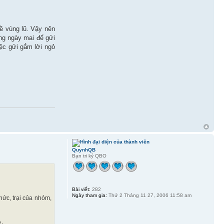
 vùng lũ. Vậy nên
ng ngày mai để gửi
ệc gửi gắm lời ngỏ
QuynhQB
Bạn tri kỷ QBO
Bài viết:
282
Ngày tham gia:
Thứ 2 Tháng 11 27, 2006 11:58 am
ức, trại của nhóm,