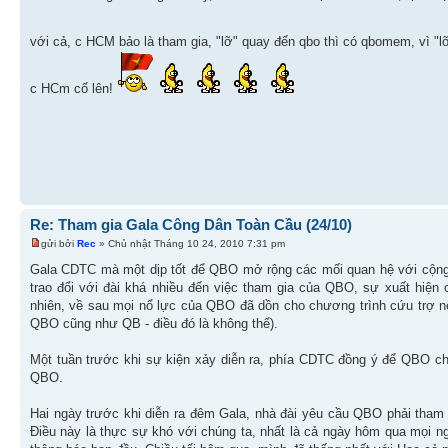
với cả, c HCM bảo là tham gia, "lỡ" quay đến qbo thì có qbomem, vì "l
c HCm cố lên!
Re: Tham gia Gala Công Dân Toàn Cầu (24/10)
gửi bởi
Rec
» Chủ nhật Tháng 10 24, 2010 7:31 pm
Gala CDTC mà một dịp tốt để QBO mở rộng các mối quan hệ với cộng đồ
trao đổi với đài khá nhiều đến việc tham gia của QBO, sự xuất hiệ
nhiên, về sau mọi nổ lực của QBO đã dồn cho chương trình cứu trợ n
QBO cũng như QB - điều đó là không thể).
Một tuần trước khi sự kiện xảy diễn ra, phía CDTC đồng ý để QBO c
QBO.
Hai ngày trước khi diễn ra đêm Gala, nhà đài yêu cầu QBO phải tham 
Điều này là thực sự khó với chúng ta, nhất là cả ngày hôm qua mọi n