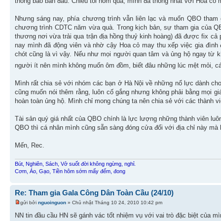
thông báo ban đầu. Chiều tối hôm qua, mình đã thống nhất với Hoa cỏ 
Nhưng sáng nay, phía chương trình vẫn liên lạc và muốn QBO tham 
chương trình CDTC năm vừa quà. Trong kịch bản, sự tham gia của QB
thương nơi vừa trải qua trận địa hồng thuỷ kinh hoàng) đã được fix c
nay mình đã động viên và nhờ cậy Hoa cỏ may thu xếp việc gia đình
chót cũng là vì vậy. Nếu như mọi người quan tâm và ủng hộ ngay từ kh
người ít nên mình không muốn ôm đồm, biết đâu những lúc mệt mỏi, cá
Mình rất chia sẻ với nhóm các bạn ở Hà Nội về những nổ lực dành ch
cũng muốn nói thêm rằng, luôn cố gắng nhưng không phải bằng mọi giá
hoàn toàn ủng hộ. Mình chỉ mong chúng ta nên chia sẻ với các thành vi
Tài sản quý giá nhất của QBO chính là lực lượng những thành viên luôn
QBO thì cá nhân mình cũng sẵn sàng đóng cửa đối với địa chỉ này mà 
Mến, Rec.
Bút, Nghiên, Sách, Vở suốt đời không ngừng, nghỉ.
Cơm, Áo, Gạo, Tiền hôm sớm mấy đếm, đong
Re: Tham gia Gala Công Dân Toàn Cầu (24/10)
gửi bởi
nguoinguon
» Chủ nhật Tháng 10 24, 2010 10:42 pm
NN tin đầu cầu HN sẽ gánh vác tốt nhiệm vụ với vai trò đặc biệt của 