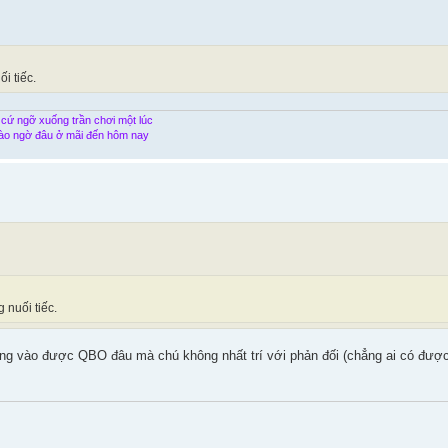
i tiếc.
 cứ ngỡ xuống trần chơi một lúc
ào ngờ đâu ở mãi đến hôm nay
 nuối tiếc.
g vào được QBO đâu mà chú không nhất trí với phản đối (chẳng ai có được 