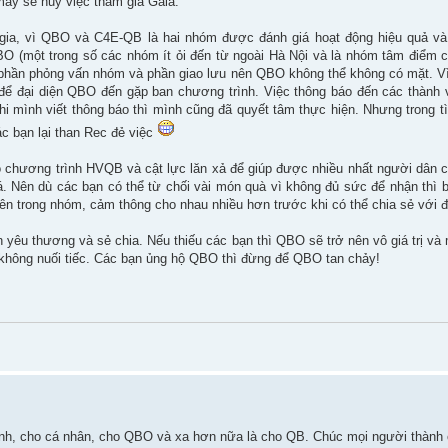
may sẽ huỷ việc tham gia Gala.
gia, vì QBO và C4E-QB là hai nhóm được đánh giá hoạt động hiệu quả và 
O (một trong số các nhóm ít ỏi đến từ ngoài Hà Nội và là nhóm tâm điểm 
ả phần phỏng vấn nhóm và phần giao lưu nên QBO không thể không có mặt. Vì
 để đại diện QBO đến gặp ban chương trình. Việc thông báo đến các thành
i mình viết thông báo thì mình cũng đã quyết tâm thực hiện. Nhưng trong t
c bạn lại than Rec đẻ việc
o chương trình HVQB và cật lực lăn xả để giúp được nhiều nhất người dân 
. Nên dù các bạn có thể từ chối vài món quà vì không đủ sức để nhận thì 
ên trong nhóm, cảm thông cho nhau nhiều hơn trước khi có thể chia sẻ với đ
 yêu thương và sẻ chia. Nếu thiếu các bạn thì QBO sẽ trở nên vô giá trị và 
không nuối tiếc. Các bạn ủng hộ QBO thì đừng để QBO tan chảy!
mình, cho cá nhân, cho QBO và xa hơn nữa là cho QB. Chúc mọi người thành