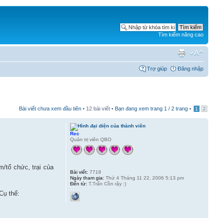
Tìm kiếm nâng cao
Trợ giúp
Đăng nhập
Bài viết chưa xem đầu tiên
• 12 bài viết •
Bạn đang xem trang
1
/
2
trang
•
1
2
Rec
Quản trị viên QBO
/tổ chức, trại của
Bài viết:
7718
Ngày tham gia:
Thứ 4 Tháng 11 22, 2006 5:13 pm
Đến từ:
T.Trấn Cồn rậy :)
Cụ thể: