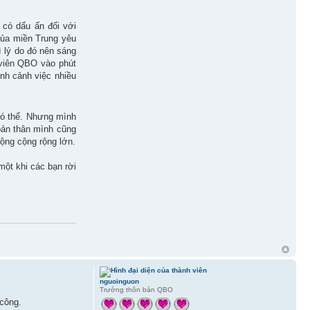
có dấu ấn đối với
của miền Trung yêu
 lý do đó nên sáng
 viên QBO vào phút
ình cảnh việc nhiều
có thể. Nhưng mình
bản thân mình cũng
ộng cộng rộng lớn.
một khi các bạn rời
nguoinguon
Trưởng thôn bản QBO
 công.