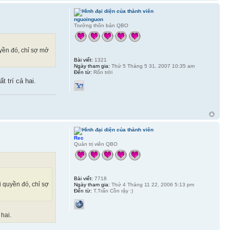
nguoinguon
Trưởng thôn bản QBO
yền đó, chỉ sợ mở
Bài viết:
1321
Ngày tham gia:
Thứ 5 Tháng 5 31, 2007 10:35 am
Đến từ:
Rốn trời
 trí cả hai.
Rec
Quản trị viên QBO
Bài viết:
7718
 quyền đó, chỉ sợ
Ngày tham gia:
Thứ 4 Tháng 11 22, 2006 5:13 pm
Đến từ:
T.Trấn Cồn rậy :)
 hai.