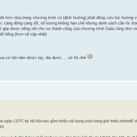
 hơn nữa trong chương trình có (định hướng) phát động cứu trợ hướng về
c càng đông càng tốt, số lượng không hạn chế nhưng danh sách cần fix tro
 góp được tiếng nói cho sự thành công của chương trình Gala cũng như vi
ổi tiếng (hcm sẽ cập nhật)
ua cơ hội nắm được tay, dai được ... sở thị nhé
 ngày CDTC tại Hà Nội bao gồm nhiều nội dung (cửa hàng giới thiệu nhóm/tổ ch
10.