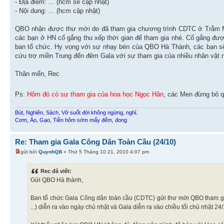
- Địa điểm: ... (hcm sẽ cập nhật)
- Nội dung: ... (hcm cập nhật)
QBO nhận được thư mời do đã tham gia chương trình CDTC ở Trằm Mé
các bạn ở HN cố gắng thu xếp thời gian để tham gia nhé. Cố gắng đượ
ban tổ chức. Hy vọng với sự nhạy bén của QBO Hà Thành, các bạn sẽ
cứu trợ miền Trung đến đêm Gala với sự tham gia của nhiều nhân vật n
Thân mến, Rec
Ps:
Hôm đó có sự tham gia của hoa học Ngọc Hân
, các Men đừng bỏ q
Bút, Nghiên, Sách, Vở suốt đời không ngừng, nghỉ.
Cơm, Áo, Gạo, Tiền hôm sớm mấy đếm, đong
Re: Tham gia Gala Công Dân Toàn Cầu (24/10)
gửi bởi
QuynhQB
» Thứ 5 Tháng 10 21, 2010 4:07 pm
Rec đã viết:
Gửi QBO Hà thành,
Ban tổ chức Gala Công dân toàn cầu (CDTC) gửi thư mời QBO tham gia
...) diễn ra vào ngày chủ nhật và Gala diễn ra vào chiều tối chủ nhật 24/