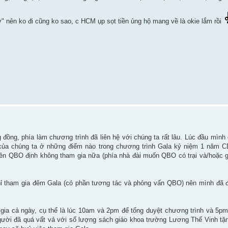
ỡ" nên ko đi cũng ko sao, c HCM ụp sọt tiền ủng hộ mang về là okie lắm rồi
ng, phía làm chương trình đã liên hệ với chúng ta rất lâu. Lúc đầu mình c
n của chúng ta ở những điểm nào trong chương trình Gala kỷ niệm 1 năm 
ên QBO định không tham gia nữa (phía nhà đài muốn QBO có trại và/hoặc gi
hỉ tham gia đêm Gala (có phần tương tác và phỏng vấn QBO) nên mình đã 
gia cả ngày, cụ thể là lúc 10am và 2pm để tổng duyệt chương trình và 5pm
gười đã quá vất vả với số lượng sách giáo khoa trường Lương Thế Vinh tặn