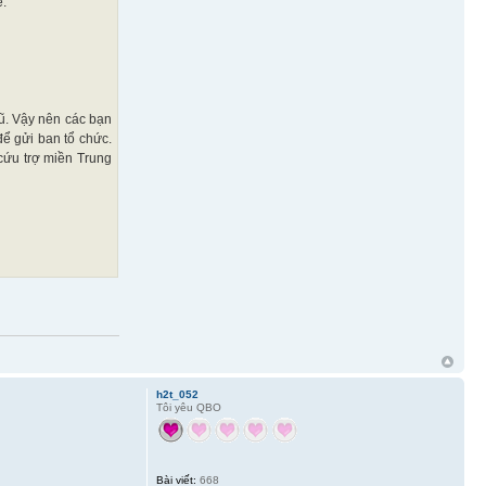
ể:
ũ. Vậy nên các bạn
ể gửi ban tổ chức.
cứu trợ miền Trung
h2t_052
Tôi yêu QBO
Bài viết:
668