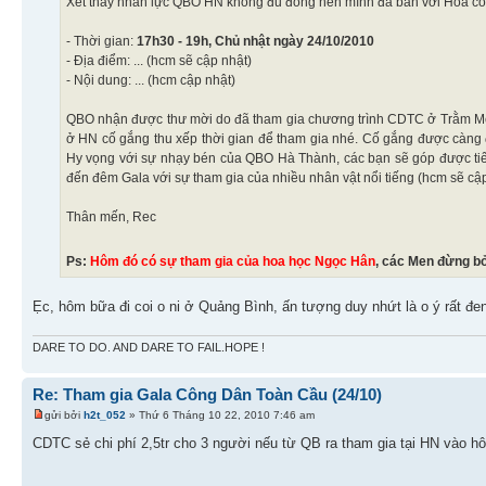
Xét thấy nhân lực QBO HN không đủ đông nên mình đã bàn với Hoa cỏ m
- Thời gian:
17h30 - 19h, Chủ nhật ngày 24/10/2010
- Địa điểm: ... (hcm sẽ cập nhật)
- Nội dung: ... (hcm cập nhật)
QBO nhận được thư mời do đã tham gia chương trình CDTC ở Trằm Mé 
ở HN cố gắng thu xếp thời gian để tham gia nhé. Cố gắng được càng 
Hy vọng với sự nhạy bén của QBO Hà Thành, các bạn sẽ góp được tiến
đến đêm Gala với sự tham gia của nhiều nhân vật nổi tiếng (hcm sẽ cậ
Thân mến, Rec
Ps:
Hôm đó có sự tham gia của hoa học Ngọc Hân
, các Men đừng bỏ
Ẹc, hôm bữa đi coi o ni ở Quảng Bình, ấn tượng duy nhứt là o ý rất đe
DARE TO DO. AND DARE TO FAIL.HOPE !
Re: Tham gia Gala Công Dân Toàn Cầu (24/10)
gửi bởi
h2t_052
» Thứ 6 Tháng 10 22, 2010 7:46 am
CDTC sẻ chi phí 2,5tr cho 3 người nếu từ QB ra tham gia tại HN vào 