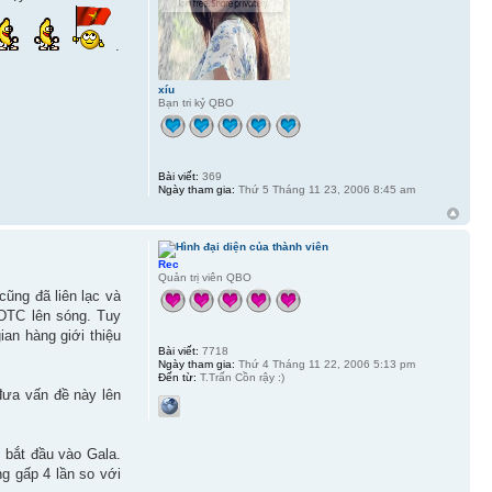
.
xíu
Bạn tri kỷ QBO
Bài viết:
369
Ngày tham gia:
Thứ 5 Tháng 11 23, 2006 8:45 am
Rec
Quản trị viên QBO
ũng đã liên lạc và
CDTC lên sóng. Tuy
an hàng giới thiệu
Bài viết:
7718
Ngày tham gia:
Thứ 4 Tháng 11 22, 2006 5:13 pm
Đến từ:
T.Trấn Cồn rậy :)
đưa vấn đề này lên
 bắt đầu vào Gala.
g gấp 4 lần so với