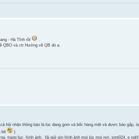
ang - Hà Tĩnh rồi
.
 về QBO và ctr Hướng về QB đó ạ.
cả hội nhận thông báo là lúc đang gom và bốc hàng.mệt và được báo gấp, lại
 bit
)
g, trang fục, hình ảnh...fải giữ gìn hình ảnh mọi lúc mọi nơi,:smt024, e nghĩ