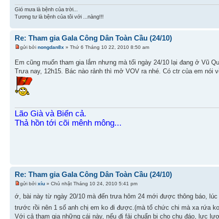
Gió mưa là bệnh của trời...
Tương tư là bệnh của tôi với ...nàng!!!
Re: Tham gia Gala Công Dân Toàn Cầu (24/10)
gửi bởi
nongdan8x
» Thứ 6 Tháng 10 22, 2010 8:50 am
Em cũng muốn tham gia lắm nhưng mà tối ngày 24/10 lại đang ở Vũ Qu
Trưa nay, 12h15. Bác nào rảnh thì mở VOV ra nhé. Có ctr của em nói
Lão Già và Biển cả.
Thả hồn tới cõi mênh mông...
Re: Tham gia Gala Công Dân Toàn Cầu (24/10)
gửi bởi
xíu
» Chủ nhật Tháng 10 24, 2010 5:41 pm
ớ, bài này từ ngày 20/10 mà đến trưa hôm 24 mới được thông báo, lúc 
trước rồi nên 1 số anh chị em ko đi được.(mà tổ chức chi mà xa rứa ko
Với cả tham gia những cái này, nếu đi fải chuẩn bị cho chu đáo, lực lượn