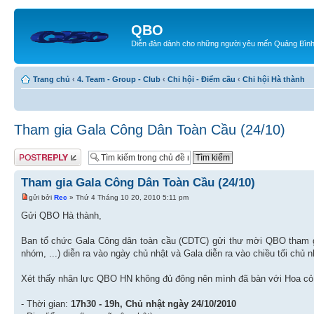
QBO
Diễn đàn dành cho những người yêu mến Quảng Bìn
Trang chủ
‹
4. Team - Group - Club
‹
Chi hội - Điểm cầu
‹
Chi hội Hà thành
Tham gia Gala Công Dân Toàn Cầu (24/10)
Gửi bài trả lời
Tham gia Gala Công Dân Toàn Cầu (24/10)
gửi bởi
Rec
» Thứ 4 Tháng 10 20, 2010 5:11 pm
Gửi QBO Hà thành,
Ban tổ chức Gala Công dân toàn cầu (CDTC) gửi thư mời QBO tham gi
nhóm, ...) diễn ra vào ngày chủ nhật và Gala diễn ra vào chiều tối chủ n
Xét thấy nhân lực QBO HN không đủ đông nên mình đã bàn với Hoa cỏ m
- Thời gian:
17h30 - 19h, Chủ nhật ngày 24/10/2010