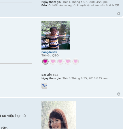
Ngày tham gia:
Thứ 4 Tháng 5 07, 2008 4:28 pm
Đến từ:
Hội bảo trợ người khuyết tật và trẻ mồ côi tỉnh QB
nongdan8x
Tôi yêu QBO
Bài viết:
532
Ngày tham gia:
Thứ 6 Tháng 6 25, 2010 8:22 am
 có việc hẹn từ
 vậy.