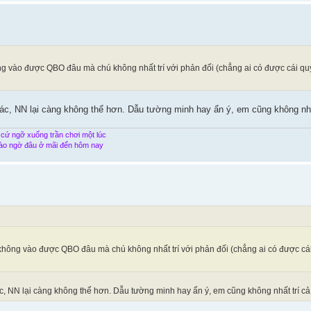
 vào được QBO đâu mà chú không nhất trí với phản đối (chẳng ai có được cái qu
bác, NN lại càng không thể hơn. Dẫu tường minh hay ẩn ý, em cũng không nhất
 cứ ngỡ xuống trần chơi một lúc
ào ngờ đâu ở mãi đến hôm nay
hông vào được QBO đâu mà chú không nhất trí với phản đối (chẳng ai có được cái
bác, NN lại càng không thể hơn. Dẫu tường minh hay ẩn ý, em cũng không nhất trí cả